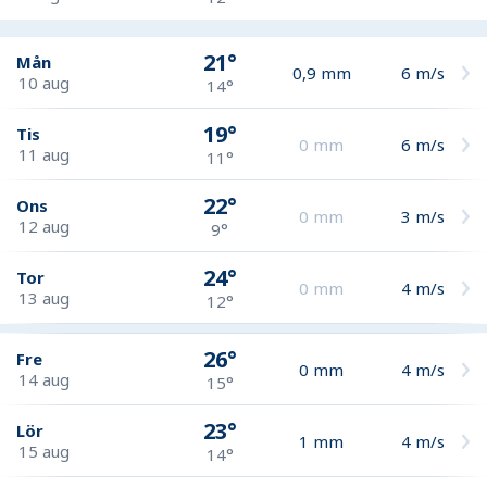
21°
Mån
0,9
mm
6
m/s
10 aug
14°
19°
Tis
0
mm
6
m/s
11 aug
11°
22°
Ons
0
mm
3
m/s
12 aug
9°
24°
Tor
0
mm
4
m/s
13 aug
12°
26°
Fre
0
mm
4
m/s
14 aug
15°
23°
Lör
1
mm
4
m/s
15 aug
14°