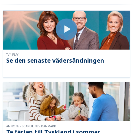
TV4 PLAY
Se den senaste vädersändningen
ANNONS - SCANDLINES DANMARK
Ta färjan till Tyskland i sommar