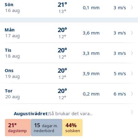
21°
Sön
0,1
mm
3
m/s
16 aug
13°
20°
Mån
3,6
mm
3
m/s
17 aug
12°
20°
Tis
3,3
mm
3
m/s
18 aug
12°
20°
Ons
3,9
mm
5
m/s
19 aug
12°
20°
Tor
0,2
mm
6
m/s
20 aug
12°
Augustivädret:
Så brukar det vara...
21°
15
44%
dagar m.
dagstemp
nederbörd
solsken