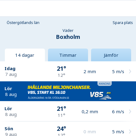
Östergötlands län
Spara plats
Väder
Boxholm
14 dagar
Timmar
Jämför
21°
Idag
2
mm
5
m/s
7 aug
12°
Lör
8 aug
21°
Lör
0,2
mm
6
m/s
8 aug
11°
24°
Sön
0
mm
5
m/s
9 aug
12°