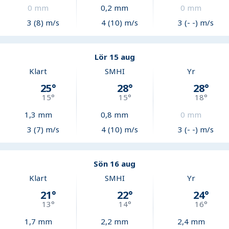
0
mm
0,2
mm
0
mm
3 (8) m/s
4 (10) m/s
3 (- -) m/s
Lör 15 aug
Klart
SMHI
Yr
25
°
28
°
28
°
15
°
15
°
18
°
1,3
mm
0,8
mm
0
mm
3 (7) m/s
4 (10) m/s
3 (- -) m/s
Sön 16 aug
Klart
SMHI
Yr
21
°
22
°
24
°
13
°
14
°
16
°
1,7
mm
2,2
mm
2,4
mm