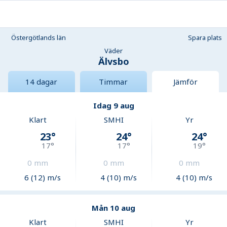
Östergötlands län
Spara plats
Väder
Älvsbo
14 dagar
Timmar
Jämför
Idag 9 aug
Klart
SMHI
Yr
23
°
24
°
24
°
17
°
17
°
19
°
0
mm
0
mm
0
mm
6 (12) m/s
4 (10) m/s
4 (10) m/s
Mån 10 aug
Klart
SMHI
Yr