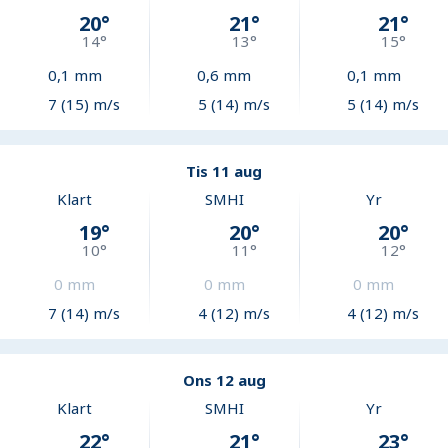
20
°
21
°
21
°
14
°
13
°
15
°
0,1
mm
0,6
mm
0,1
mm
7 (15) m/s
5 (14) m/s
5 (14) m/s
Tis 11 aug
Klart
SMHI
Yr
19
°
20
°
20
°
10
°
11
°
12
°
0
mm
0
mm
0
mm
7 (14) m/s
4 (12) m/s
4 (12) m/s
Ons 12 aug
Klart
SMHI
Yr
22
°
21
°
23
°