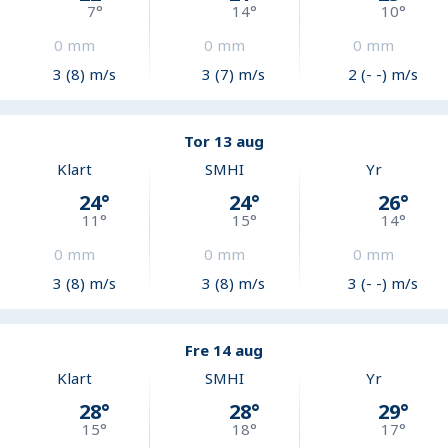
7
°
14
°
10
°
0
mm
0
mm
0
mm
3 (8) m/s
3 (7) m/s
2 (- -) m/s
Tor 13 aug
Klart
SMHI
Yr
24
°
24
°
26
°
11
°
15
°
14
°
0
mm
0
mm
0
mm
3 (8) m/s
3 (8) m/s
3 (- -) m/s
Fre 14 aug
Klart
SMHI
Yr
28
°
28
°
29
°
15
°
18
°
17
°