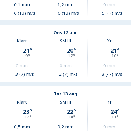
0,1
mm
1,2
mm
0
mm
6 (13) m/s
6 (13) m/s
5 (- -) m/s
Ons 12 aug
Klart
SMHI
Yr
21
°
20
°
21
°
9
°
12
°
10
°
0
mm
0
mm
0
mm
3 (7) m/s
2 (7) m/s
3 (- -) m/s
Tor 13 aug
Klart
SMHI
Yr
23
°
22
°
24
°
12
°
14
°
11
°
0,5
mm
0,2
mm
0
mm