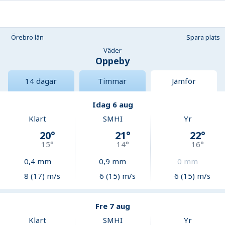
Örebro län
Spara plats
Väder
Oppeby
14 dagar
Timmar
Jämför
Idag 6 aug
Klart
SMHI
Yr
20
°
21
°
22
°
15
°
14
°
16
°
0,4
mm
0,9
mm
0
mm
8 (17) m/s
6 (15) m/s
6 (15) m/s
Fre 7 aug
Klart
SMHI
Yr