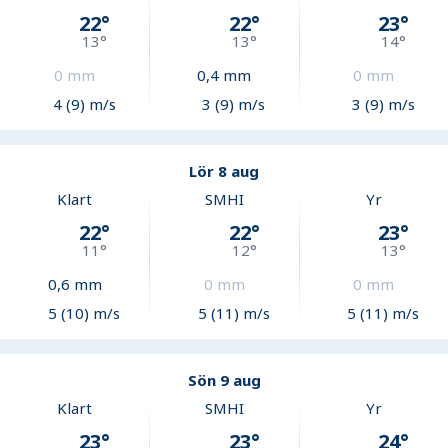
22
°
22
°
23
°
13
°
13
°
14
°
0
mm
0,4
mm
0
mm
4 (9) m/s
3 (9) m/s
3 (9) m/s
Lör 8 aug
Klart
SMHI
Yr
22
°
22
°
23
°
11
°
12
°
13
°
0,6
mm
0
mm
0
mm
5 (10) m/s
5 (11) m/s
5 (11) m/s
Sön 9 aug
Klart
SMHI
Yr
23
°
23
°
24
°