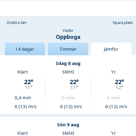
Örebro län
Spara plats
Väder
Oppboga
14 dagar
Timmar
Jämför
Idag 8 aug
Klart
SMHI
Yr
22
°
22
°
22
°
11
°
11
°
12
°
0,4
mm
0
mm
0
mm
6 (13) m/s
6 (12) m/s
6 (12) m/s
Sön 9 aug
Klart
SMHI
Yr