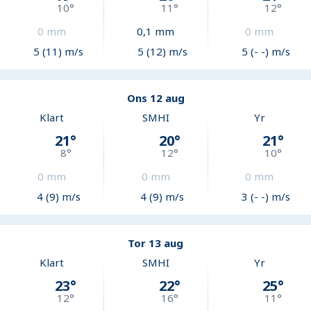
10
°
11
°
12
°
0
mm
0,1
mm
0
mm
5 (11) m/s
5 (12) m/s
5 (- -) m/s
Ons 12 aug
Klart
SMHI
Yr
21
°
20
°
21
°
8
°
12
°
10
°
0
mm
0
mm
0
mm
4 (9) m/s
4 (9) m/s
3 (- -) m/s
Tor 13 aug
Klart
SMHI
Yr
23
°
22
°
25
°
12
°
16
°
11
°