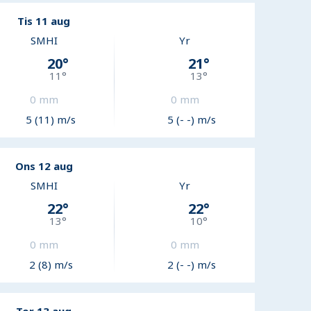
Tis 11 aug
SMHI
Yr
20
°
21
°
11
°
13
°
0
mm
0
mm
5 (11) m/s
5 (- -) m/s
Ons 12 aug
SMHI
Yr
22
°
22
°
13
°
10
°
0
mm
0
mm
2 (8) m/s
2 (- -) m/s