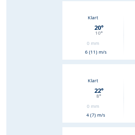
Klart
20
°
10
°
0
mm
6 (11) m/s
Klart
22
°
8
°
0
mm
4 (7) m/s