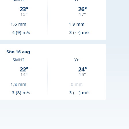
23
°
26
°
15
°
17
°
1,6
mm
1,9
mm
4 (9) m/s
3 (- -) m/s
Sön 16 aug
SMHI
Yr
22
°
24
°
14
°
15
°
1,8
mm
0
mm
3 (8) m/s
3 (- -) m/s