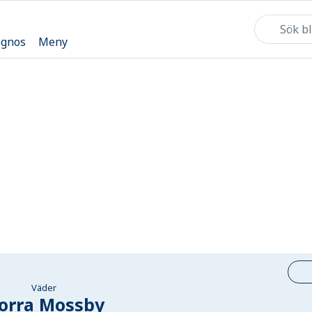
ognos
Meny
Väder
orra Mossby