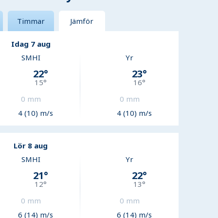
Timmar
Jämför
Idag 7 aug
SMHI
Yr
22
°
23
°
15
°
16
°
0
mm
0
mm
4 (10) m/s
4 (10) m/s
Lör 8 aug
SMHI
Yr
21
°
22
°
12
°
13
°
0
mm
0
mm
6 (14) m/s
6 (14) m/s