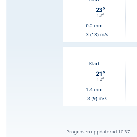
23
°
13
°
0,2
mm
3 (13) m/s
Klart
21
°
12
°
1,4
mm
3 (9) m/s
Prognosen uppdaterad
10:37