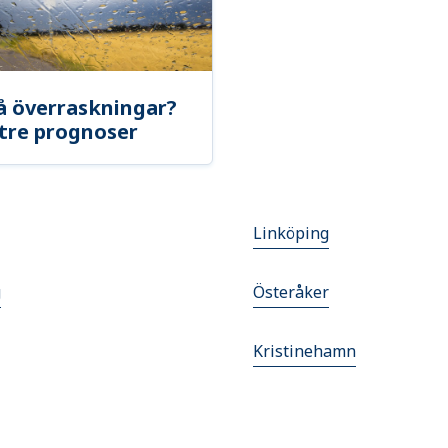
å överraskningar?
tre prognoser
Linköping
g
Österåker
Kristinehamn