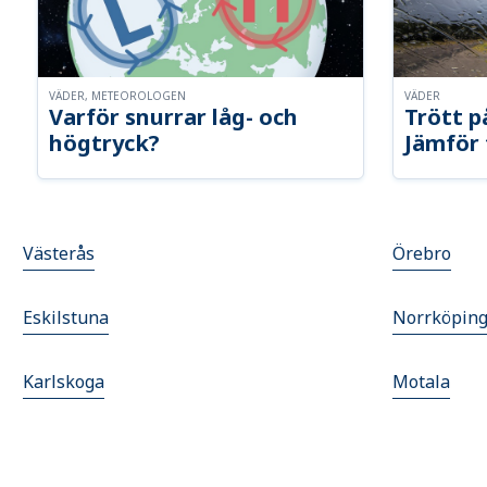
VÄDER, METEOROLOGEN
VÄDER
Varför snurrar låg- och
Trött p
högtryck?
Jämför 
Västerås
Örebro
Eskilstuna
Norrköpin
Karlskoga
Motala