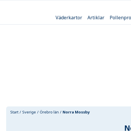
Väderkartor
Artiklar
Pollenpr
Start
Sverige
Örebro län
Norra Mossby
N