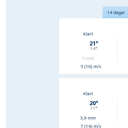
14 dagar
Klart
21
°
14
°
0
mm
5 (10) m/s
Klart
20
°
11
°
3,9
mm
7 (14) m/s