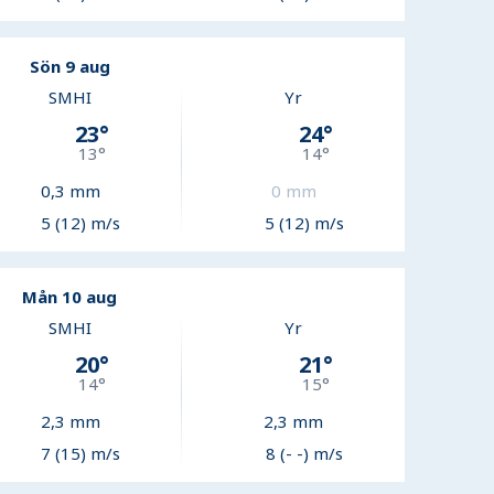
Sön 9 aug
SMHI
Yr
23
°
24
°
13
°
14
°
0,3
mm
0
mm
5 (12) m/s
5 (12) m/s
Mån 10 aug
SMHI
Yr
20
°
21
°
14
°
15
°
2,3
mm
2,3
mm
7 (15) m/s
8 (- -) m/s