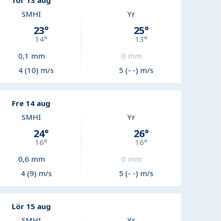
Tor 13 aug
SMHI
Yr
23
°
25
°
14
°
13
°
0,1
mm
0
mm
4 (10) m/s
5 (- -) m/s
Fre 14 aug
SMHI
Yr
24
°
26
°
16
°
16
°
0,6
mm
0
mm
4 (9) m/s
5 (- -) m/s
Lör 15 aug
SMHI
Yr