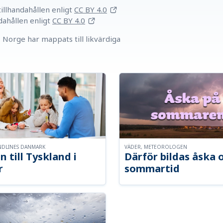
llhandahållen
enligt
CC BY 4.0
dahållen
enligt
CC BY 4.0
Norge har mappats till likvärdiga
NDLINES DANMARK
VÄDER, METEOROLOGEN
n till Tyskland i
Därför bildas åska 
r
sommartid