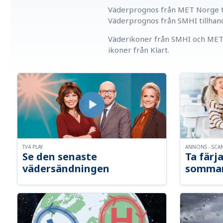
Väderprognos från MET Norge ti
Väderprognos från SMHI tillhan
Väderikoner från SMHI och MET 
ikoner från Klart.
TV4 PLAY
ANNONS - SCA
Se den senaste
Ta färja
vädersändningen
somma