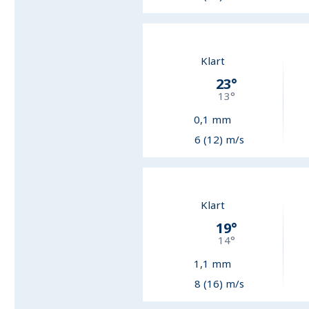
Klart
23
°
13
°
0,1
mm
6 (12) m/s
Klart
19
°
14
°
1,1
mm
8 (16) m/s