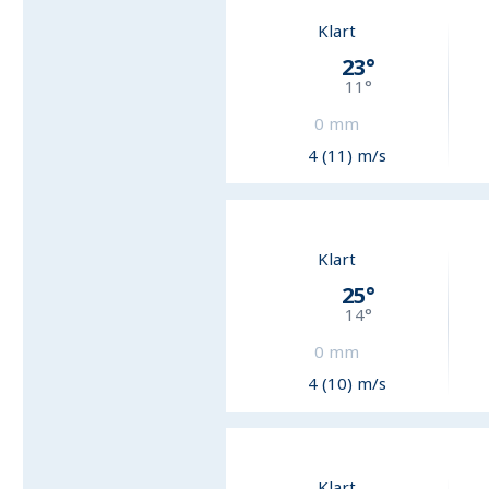
Klart
23
°
11
°
0
mm
4 (11) m/s
Klart
25
°
14
°
0
mm
4 (10) m/s
Klart