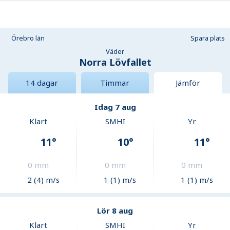
Örebro län
Spara plats
Väder
Norra Lövfallet
14 dagar
Timmar
Jämför
Idag 7 aug
Klart
SMHI
Yr
11
°
10
°
11
°
0
mm
0
mm
0
mm
2 (4) m/s
1 (1) m/s
1 (1) m/s
Lör 8 aug
Klart
SMHI
Yr