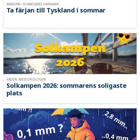
ANNONS - SCANDLINES DANMARK
Ta färjan till Tyskland i sommar
VÄDER, METEOROLOGEN
Solkampen 2026: sommarens soligaste
plats