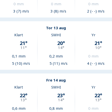
0
mm
0
mm
0
mm
3 (7) m/s
3 (8) m/s
2 (- -) m/s
Tor 13 aug
Klart
SMHI
Yr
21
°
20
°
21
°
11
°
14
°
10
°
0,1
mm
0,2
mm
0
mm
5 (10) m/s
5 (11) m/s
4 (- -) m/s
Fre 14 aug
Klart
SMHI
Yr
22
°
23
°
22
°
13
°
14
°
13
°
0,6
mm
0,8
mm
0
mm