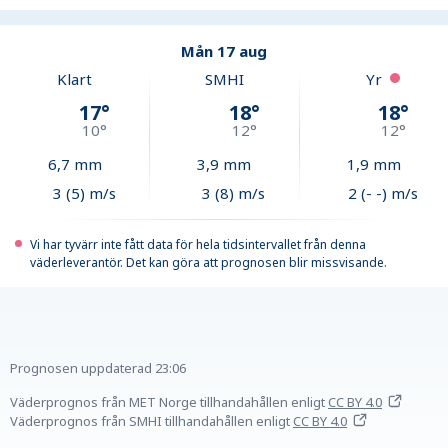
Mån 17 aug
Klart
SMHI
Yr
17
°
18
°
18
°
10
°
12
°
12
°
6,7
mm
3,9
mm
1,9
mm
3 (5) m/s
3 (8) m/s
2 (- -) m/s
Vi har tyvärr inte fått data för hela tidsintervallet från denna
väderleverantör. Det kan göra att prognosen blir missvisande.
Prognosen uppdaterad
23:06
Väderprognos från MET Norge tillhandahållen
enligt
CC BY 4.0
Väderprognos från SMHI tillhandahållen
enligt
CC BY 4.0