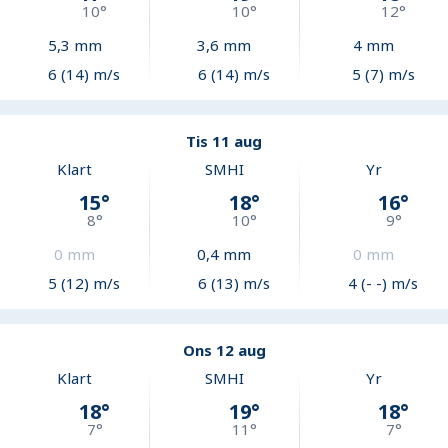
10
°
10
°
12
°
5,3
mm
3,6
mm
4
mm
6 (14) m/s
6 (14) m/s
5 (7) m/s
Tis 11 aug
Klart
SMHI
Yr
15
°
18
°
16
°
8
°
10
°
9
°
0
mm
0,4
mm
0
mm
5 (12) m/s
6 (13) m/s
4 (- -) m/s
Ons 12 aug
Klart
SMHI
Yr
18
°
19
°
18
°
7
°
11
°
7
°