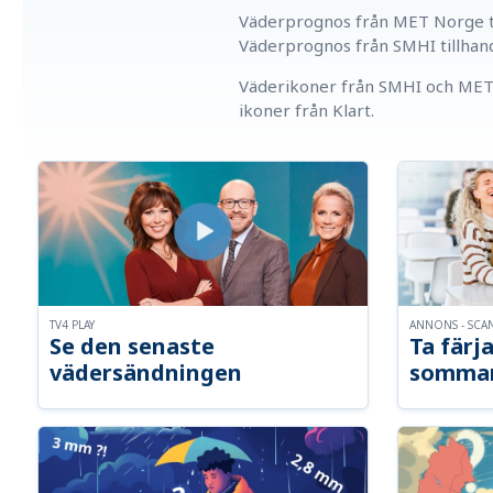
Väderprognos från MET Norge ti
Väderprognos från SMHI tillhan
Väderikoner från SMHI och MET 
ikoner från Klart.
TV4 PLAY
ANNONS - SCA
Se den senaste
Ta färja
vädersändningen
somma