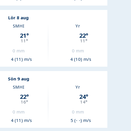
Lör 8 aug
SMHI
Yr
21
°
22
°
11
°
11
°
0
mm
0
mm
4 (11) m/s
4 (10) m/s
Sön 9 aug
SMHI
Yr
22
°
24
°
16
°
14
°
0
mm
0
mm
4 (11) m/s
5 (- -) m/s