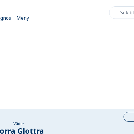
ognos
Meny
Väder
orra Glottra