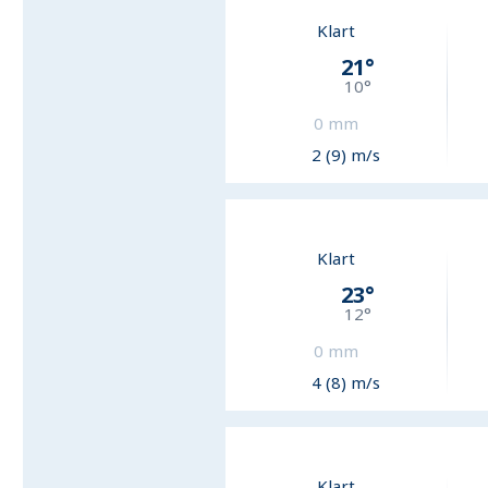
Klart
21
°
10
°
0
mm
2 (9) m/s
Klart
23
°
12
°
0
mm
4 (8) m/s
Klart