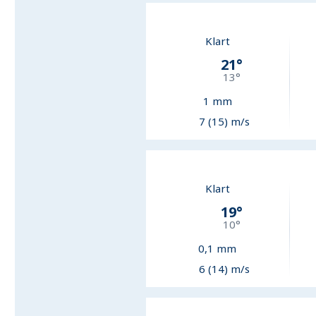
Klart
21
°
13
°
1
mm
7 (15) m/s
Klart
19
°
10
°
0,1
mm
6 (14) m/s