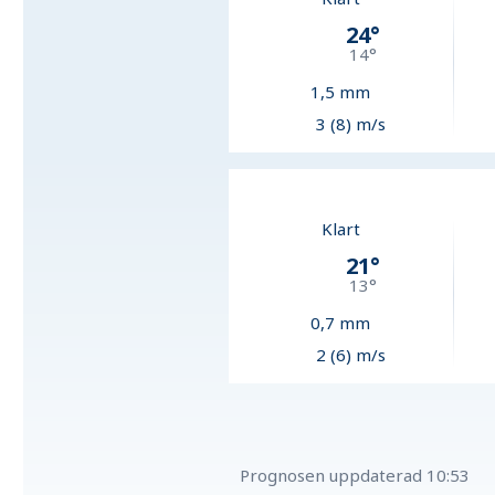
24
°
14
°
1,5
mm
3 (8) m/s
Klart
21
°
13
°
0,7
mm
2 (6) m/s
Prognosen uppdaterad
10:53