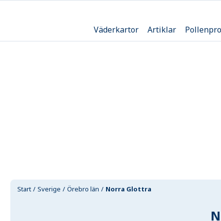
Väderkartor
Artiklar
Pollenpr
Start
Sverige
Örebro län
Norra Glottra
N