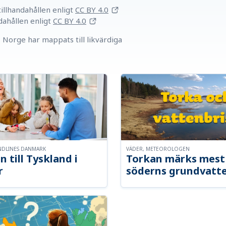
llhandahållen
enligt
CC BY 4.0
dahållen
enligt
CC BY 4.0
Norge har mappats till likvärdiga
NDLINES DANMARK
VÄDER, METEOROLOGEN
n till Tyskland i
Torkan märks mest 
r
söderns grundvatt