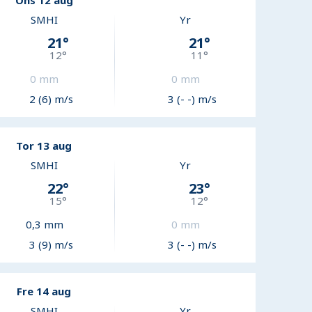
Ons 12 aug
SMHI
Yr
21
°
21
°
12
°
11
°
0
mm
0
mm
2 (6) m/s
3 (- -) m/s
Tor 13 aug
SMHI
Yr
22
°
23
°
15
°
12
°
0,3
mm
0
mm
3 (9) m/s
3 (- -) m/s
Fre 14 aug
SMHI
Yr