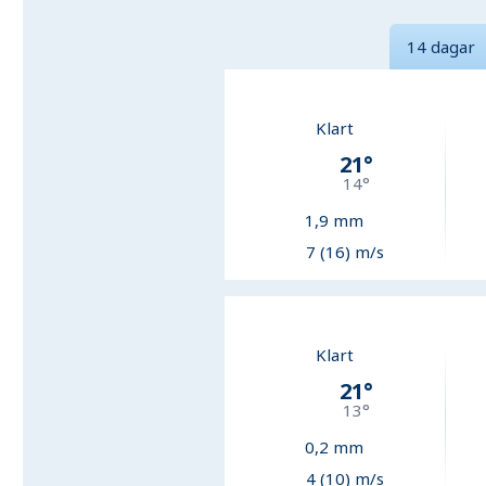
14 dagar
Klart
21
°
14
°
1,9
mm
7 (16) m/s
Klart
21
°
13
°
0,2
mm
4 (10) m/s