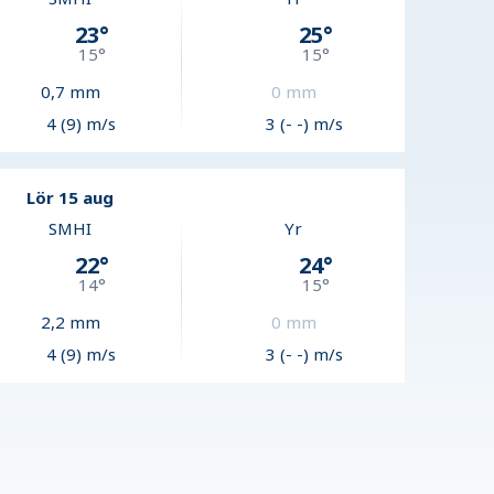
23
°
25
°
15
°
15
°
0,7
mm
0
mm
4 (9) m/s
3 (- -) m/s
Lör 15 aug
SMHI
Yr
22
°
24
°
14
°
15
°
2,2
mm
0
mm
4 (9) m/s
3 (- -) m/s