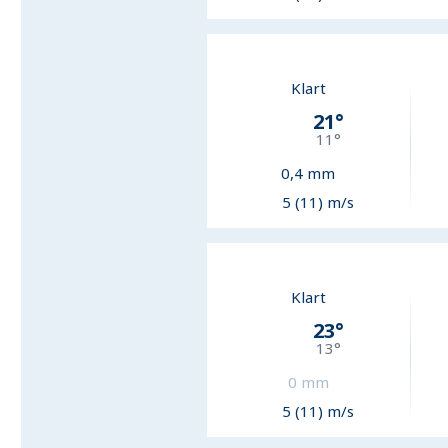
Klart
21
°
11
°
0,4
mm
5 (11) m/s
Klart
23
°
13
°
0
mm
5 (11) m/s