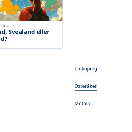
OROLOGEN
d, Svealand eller
nd?
Linköping
g
Österåker
Motala