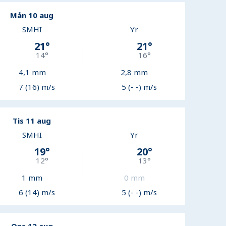
Mån 10 aug
SMHI
Yr
21
°
21
°
14
°
16
°
4,1
mm
2,8
mm
7 (16) m/s
5 (- -) m/s
Tis 11 aug
SMHI
Yr
19
°
20
°
12
°
13
°
1
mm
0
mm
6 (14) m/s
5 (- -) m/s