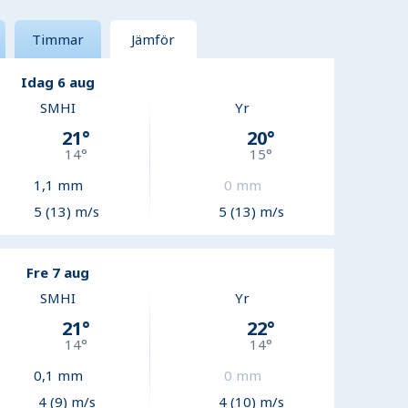
Timmar
Jämför
Idag 6 aug
SMHI
Yr
21
°
20
°
14
°
15
°
1,1
mm
0
mm
5 (13) m/s
5 (13) m/s
Fre 7 aug
SMHI
Yr
21
°
22
°
14
°
14
°
0,1
mm
0
mm
4 (9) m/s
4 (10) m/s