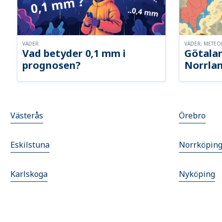
VÄDER
VÄDER, METE
Vad betyder 0,1 mm i
Götalan
prognosen?
Norrla
Västerås
Örebro
Eskilstuna
Norrköpin
Karlskoga
Nyköping