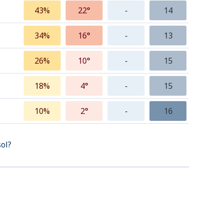
43%
22°
-
14
34%
16°
-
13
26%
10°
-
15
18%
4°
-
15
10%
2°
-
16
sol?