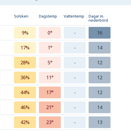
Solsken
Dagstemp
Vattentemp
Dagar m.
nederbörd
9%
0°
-
16
17%
1°
-
14
28%
5°
-
12
36%
11°
-
12
44%
17°
-
12
46%
21°
-
14
42%
23°
-
13