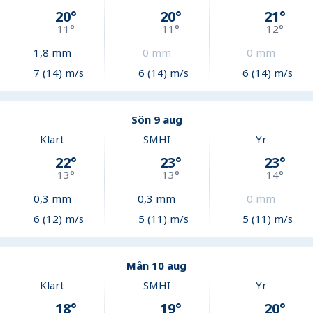
20
°
20
°
21
°
11
°
11
°
12
°
1,8
mm
0
mm
0
mm
7 (14) m/s
6 (14) m/s
6 (14) m/s
Sön 9 aug
Klart
SMHI
Yr
22
°
23
°
23
°
13
°
13
°
14
°
0,3
mm
0,3
mm
0
mm
6 (12) m/s
5 (11) m/s
5 (11) m/s
Mån 10 aug
Klart
SMHI
Yr
18
°
19
°
20
°