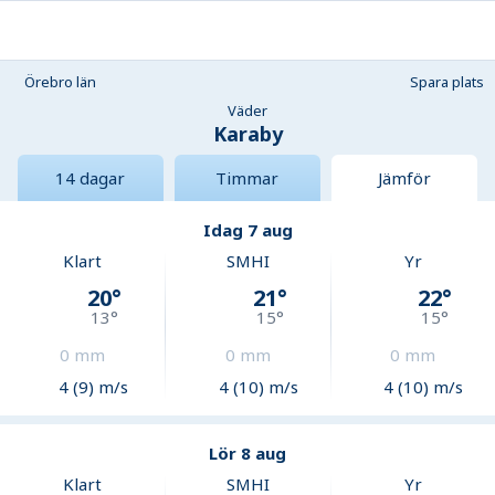
Örebro län
Spara plats
Väder
Karaby
14 dagar
Timmar
Jämför
Idag 7 aug
Klart
SMHI
Yr
20
°
21
°
22
°
13
°
15
°
15
°
0
mm
0
mm
0
mm
4 (9) m/s
4 (10) m/s
4 (10) m/s
Lör 8 aug
Klart
SMHI
Yr