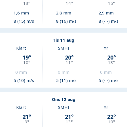
13
°
14
°
15
°
1,6
mm
2,8
mm
2,9
mm
8 (15) m/s
8 (16) m/s
8 (- -) m/s
Tis 11 aug
Klart
SMHI
Yr
19
°
20
°
20
°
10
°
11
°
13
°
0
mm
0
mm
0
mm
5 (10) m/s
5 (11) m/s
5 (- -) m/s
Ons 12 aug
Klart
SMHI
Yr
21
°
21
°
22
°
9
°
13
°
10
°