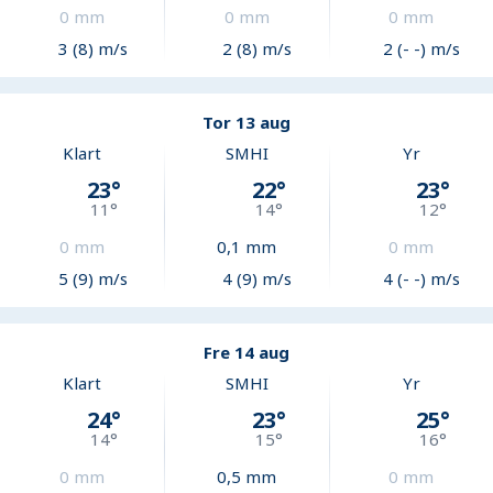
0
mm
0
mm
0
mm
3 (8) m/s
2 (8) m/s
2 (- -) m/s
Tor 13 aug
Klart
SMHI
Yr
23
°
22
°
23
°
11
°
14
°
12
°
0
mm
0,1
mm
0
mm
5 (9) m/s
4 (9) m/s
4 (- -) m/s
Fre 14 aug
Klart
SMHI
Yr
24
°
23
°
25
°
14
°
15
°
16
°
0
mm
0,5
mm
0
mm