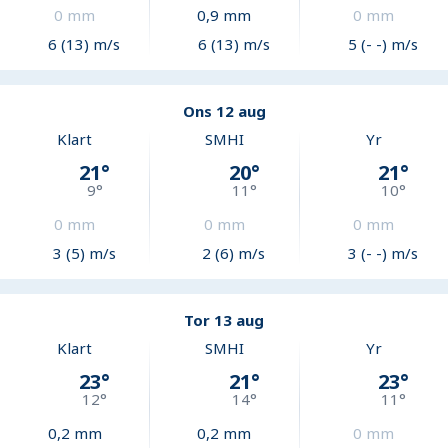
0
mm
0,9
mm
0
mm
6 (13) m/s
6 (13) m/s
5 (- -) m/s
Ons 12 aug
Klart
SMHI
Yr
21
°
20
°
21
°
9
°
11
°
10
°
0
mm
0
mm
0
mm
3 (5) m/s
2 (6) m/s
3 (- -) m/s
Tor 13 aug
Klart
SMHI
Yr
23
°
21
°
23
°
12
°
14
°
11
°
0,2
mm
0,2
mm
0
mm