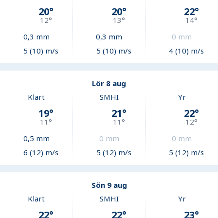
20
°
20
°
22
°
12
°
13
°
14
°
0,3
mm
0,3
mm
0
mm
5 (10) m/s
5 (10) m/s
4 (10) m/s
Lör 8 aug
Klart
SMHI
Yr
19
°
21
°
22
°
11
°
11
°
12
°
0,5
mm
0
mm
0
mm
6 (12) m/s
5 (12) m/s
5 (12) m/s
Sön 9 aug
Klart
SMHI
Yr
22
°
22
°
23
°