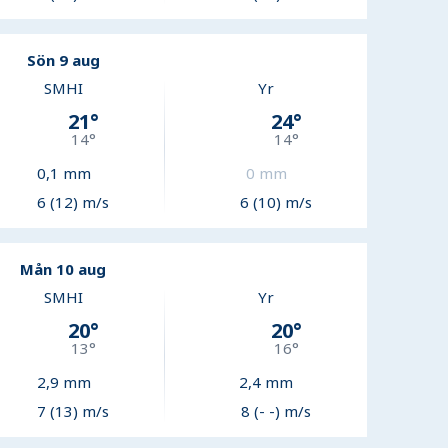
Sön 9 aug
SMHI
Yr
21
°
24
°
14
°
14
°
0,1
mm
0
mm
6 (12) m/s
6 (10) m/s
Mån 10 aug
SMHI
Yr
20
°
20
°
13
°
16
°
2,9
mm
2,4
mm
7 (13) m/s
8 (- -) m/s