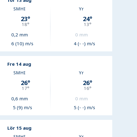
Tor 13 aug
SMHI
Yr
23
°
24
°
18
°
13
°
0,2
mm
0
mm
6 (10) m/s
4 (- -) m/s
Fre 14 aug
SMHI
Yr
26
°
26
°
17
°
16
°
0,6
mm
0
mm
5 (9) m/s
5 (- -) m/s
Lör 15 aug
SMHI
Yr