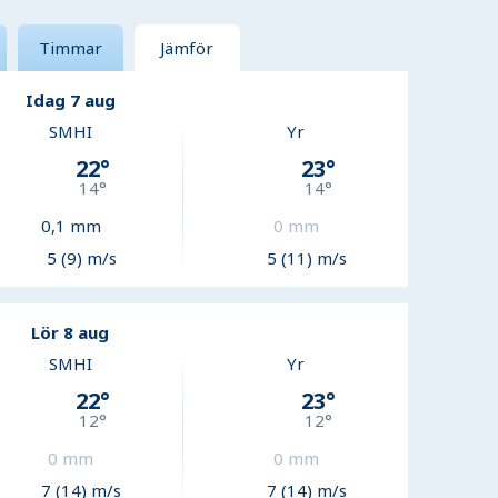
Timmar
Jämför
Idag 7 aug
SMHI
Yr
22
°
23
°
14
°
14
°
0,1
mm
0
mm
5 (9) m/s
5 (11) m/s
Lör 8 aug
SMHI
Yr
22
°
23
°
12
°
12
°
0
mm
0
mm
7 (14) m/s
7 (14) m/s