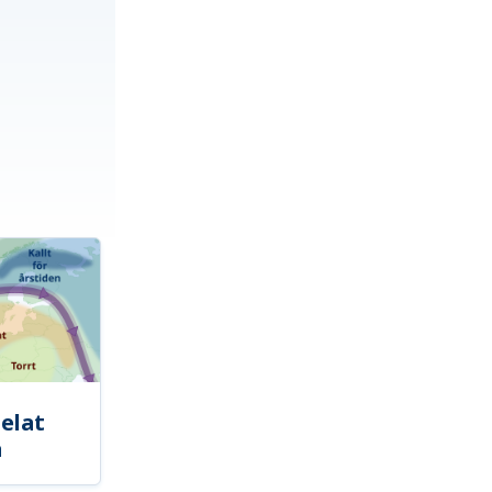
elat
a