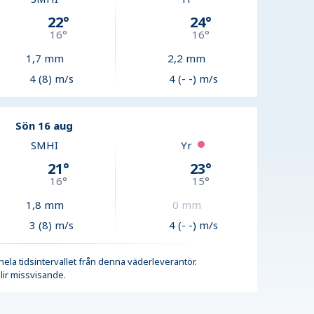
22
°
24
°
16
°
16
°
1,7
mm
2,2
mm
4 (8) m/s
4 (- -) m/s
Sön 16 aug
SMHI
Yr
21
°
23
°
16
°
15
°
1,8
mm
0
mm
3 (8) m/s
4 (- -) m/s
r hela tidsintervallet från denna väderleverantör.
lir missvisande.