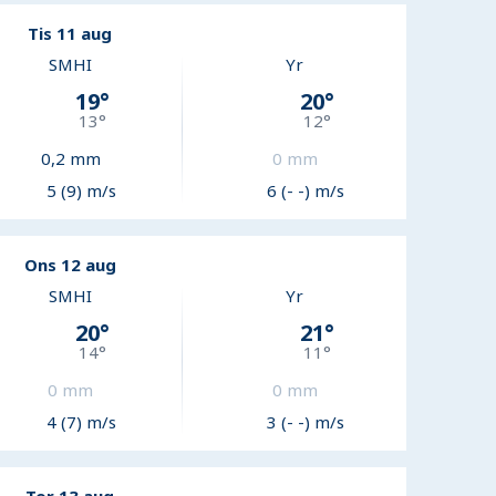
Tis 11 aug
SMHI
Yr
19
°
20
°
13
°
12
°
0,2
mm
0
mm
5 (9) m/s
6 (- -) m/s
Ons 12 aug
SMHI
Yr
20
°
21
°
14
°
11
°
0
mm
0
mm
4 (7) m/s
3 (- -) m/s