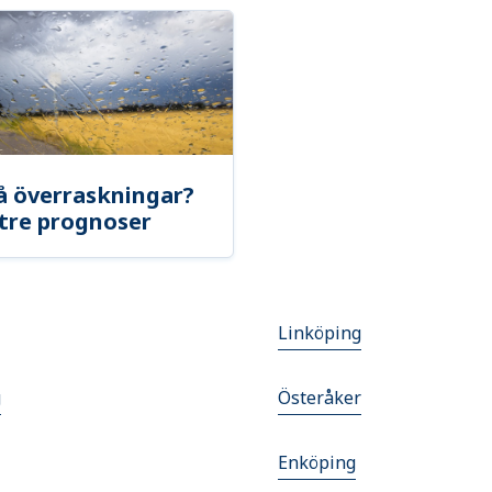
å överraskningar?
tre prognoser
Linköping
g
Österåker
Enköping