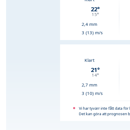
22
°
15
°
2,4
mm
3 (13) m/s
Klart
21
°
14
°
2,7
mm
3 (10) m/s
Vi har tyvärr inte fått data fö
Det kan göra att prognosen b