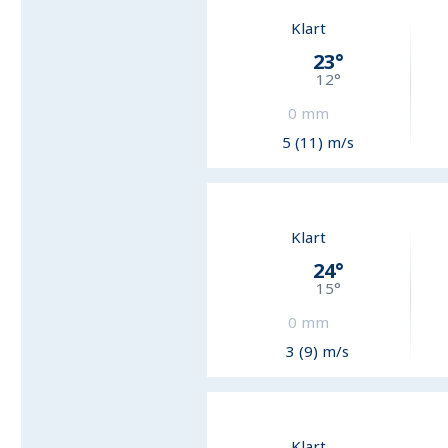
Klart
23
°
12
°
0
mm
5 (11) m/s
Klart
24
°
15
°
0
mm
3 (9) m/s
Klart