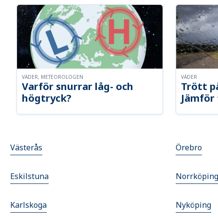
VÄDER, METEOROLOGEN
VÄDER
Varför snurrar låg- och
Trött p
högtryck?
Jämför 
Västerås
Örebro
Eskilstuna
Norrköpin
Karlskoga
Nyköping