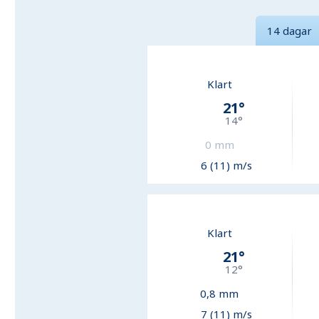
14 dagar
Klart
21
°
14
°
0
mm
6 (11) m/s
Klart
21
°
12
°
0,8
mm
7 (11) m/s