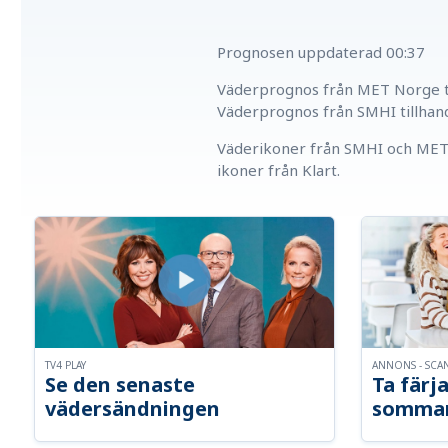
Prognosen uppdaterad
00:37
Väderprognos från MET Norge ti
Väderprognos från SMHI tillhan
Väderikoner från SMHI och MET 
ikoner från Klart.
TV4 PLAY
ANNONS - SCA
Se den senaste
Ta färja
vädersändningen
somma