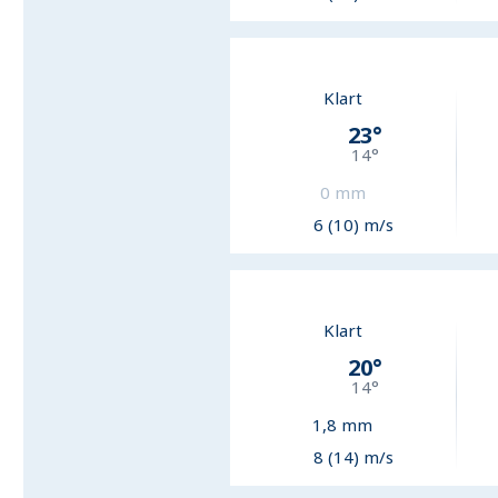
Klart
23
°
14
°
0
mm
6 (10) m/s
Klart
20
°
14
°
1,8
mm
8 (14) m/s