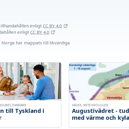
llhandahållen
enligt
CC BY 4.0
dahållen
enligt
CC BY 4.0
Norge har mappats till likvärdiga
NDLINES DANMARK
VÄDER, METEOROLOGEN
n till Tyskland i
Augustivädret - tud
r
med värme och kyl