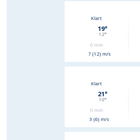
Klart
19
°
12
°
0
mm
7 (12) m/s
Klart
21
°
10
°
0
mm
3 (6) m/s