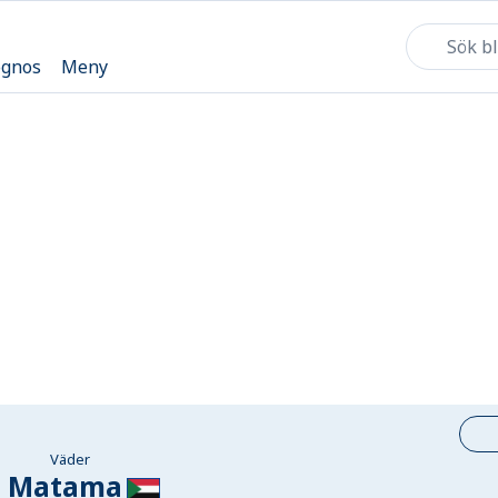
ognos
Meny
Väder
l Matama