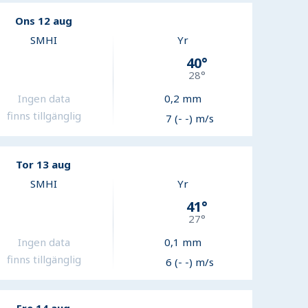
Ons 12 aug
SMHI
Yr
40
°
28
°
Ingen data
0,2
mm
finns tillgänglig
7 (- -) m/s
Tor 13 aug
SMHI
Yr
41
°
27
°
Ingen data
0,1
mm
finns tillgänglig
6 (- -) m/s