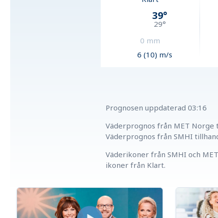
39
°
29
°
0
mm
6 (10) m/s
Prognosen uppdaterad
03:16
Väderprognos från MET Norge ti
Väderprognos från SMHI tillhan
Väderikoner från SMHI och MET 
ikoner från Klart.