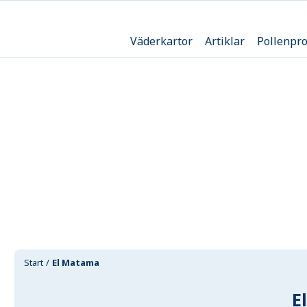
Väderkartor
Artiklar
Pollenpr
Start
El Matama
E