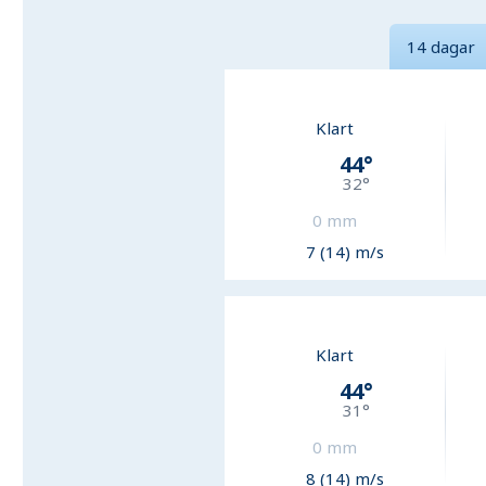
14 dagar
Klart
44
°
32
°
0
mm
7 (14) m/s
Klart
44
°
31
°
0
mm
8 (14) m/s