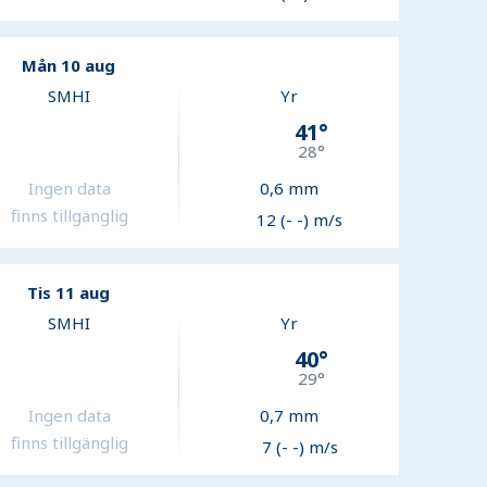
Mån 10 aug
SMHI
Yr
41
°
28
°
Ingen data
0,6
mm
finns tillgänglig
12 (- -) m/s
Tis 11 aug
SMHI
Yr
40
°
29
°
Ingen data
0,7
mm
finns tillgänglig
7 (- -) m/s