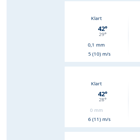
Klart
42
°
29
°
0,1
mm
5 (10) m/s
Klart
42
°
28
°
0
mm
6 (11) m/s