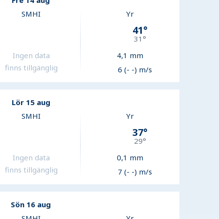
Fre 14 aug
SMHI
Yr
41
°
31
°
Ingen data
4,1
mm
finns tillgänglig
6 (- -) m/s
Lör 15 aug
SMHI
Yr
37
°
29
°
Ingen data
0,1
mm
finns tillgänglig
7 (- -) m/s
Sön 16 aug
SMHI
Yr