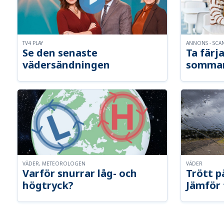
TV4 PLAY
ANNONS - SCA
Se den senaste
Ta färja
vädersändningen
somma
VÄDER, METEOROLOGEN
VÄDER
Varför snurrar låg- och
Trött p
högtryck?
Jämför 