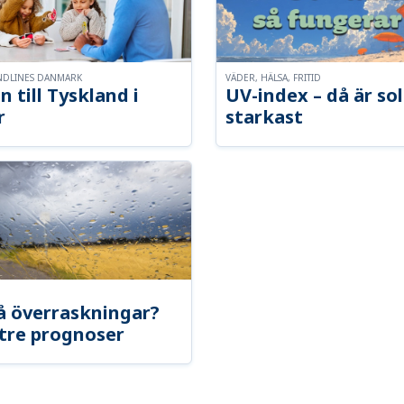
NDLINES DANMARK
VÄDER, HÄLSA, FRITID
n till Tyskland i
UV-index – då är so
r
starkast
å överraskningar?
tre prognoser