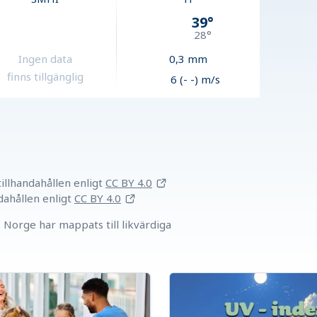
39
°
28
°
Ingen data
0,3
mm
finns tillgänglig
6 (- -) m/s
llhandahållen
enligt
CC BY 4.0
dahållen
enligt
CC BY 4.0
Norge har mappats till likvärdiga