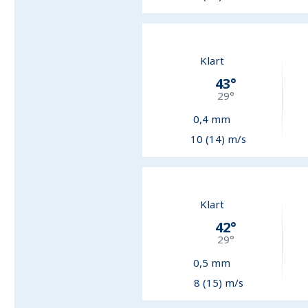
Klart
43
°
29
°
0,4
mm
10 (14) m/s
Klart
42
°
29
°
0,5
mm
8 (15) m/s