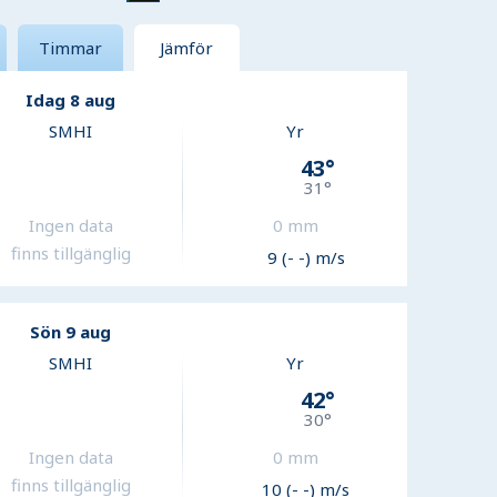
Timmar
Jämför
Idag 8 aug
SMHI
Yr
43
°
31
°
Ingen data
0
mm
finns tillgänglig
9 (- -) m/s
Sön 9 aug
SMHI
Yr
42
°
30
°
Ingen data
0
mm
finns tillgänglig
10 (- -) m/s