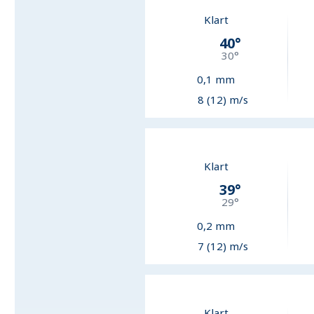
Klart
40
°
30
°
0,1
mm
8 (12) m/s
Klart
39
°
29
°
0,2
mm
7 (12) m/s
Klart