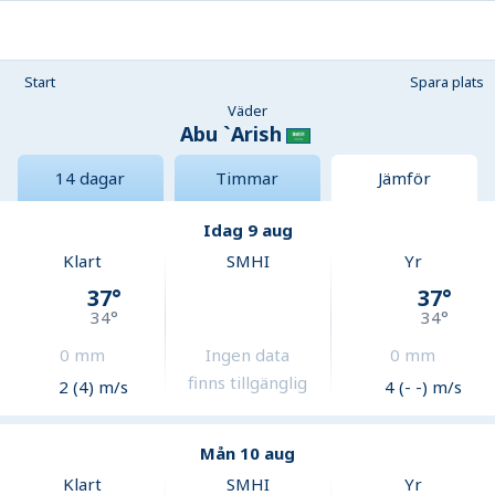
Start
Spara plats
Väder
Abu `Arish
14 dagar
Timmar
Jämför
Idag 9 aug
Klart
SMHI
Yr
37
°
37
°
34
°
34
°
0
mm
Ingen data
0
mm
finns tillgänglig
2 (4) m/s
4 (- -) m/s
Mån 10 aug
Klart
SMHI
Yr