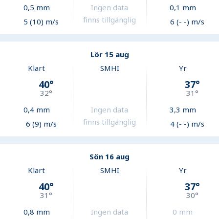
0,5
mm
Ingen data
0,1
mm
finns tillgänglig
5 (10) m/s
6 (- -) m/s
Lör 15 aug
Klart
SMHI
Yr
40
°
37
°
32
°
31
°
0,4
mm
Ingen data
3,3
mm
finns tillgänglig
6 (9) m/s
4 (- -) m/s
Sön 16 aug
Klart
SMHI
Yr
40
°
37
°
31
°
30
°
0,8
mm
Ingen data
0
mm