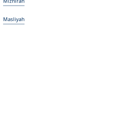
Mizhirah
Masliyah