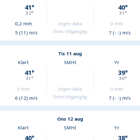
41
°
40
°
32
°
31
°
0,2
mm
Ingen data
0
mm
finns tillgänglig
5 (11) m/s
7 (- -) m/s
Tis 11 aug
Klart
SMHI
Yr
41
°
39
°
31
°
30
°
0
mm
Ingen data
0
mm
finns tillgänglig
6 (12) m/s
7 (- -) m/s
Ons 12 aug
Klart
SMHI
Yr
40
°
38
°