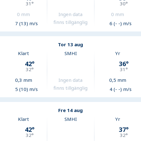
31
°
30
°
0
mm
Ingen data
0
mm
finns tillgänglig
7 (13) m/s
6 (- -) m/s
Tor 13 aug
Klart
SMHI
Yr
42
°
36
°
32
°
31
°
0,3
mm
Ingen data
0,5
mm
finns tillgänglig
5 (10) m/s
4 (- -) m/s
Fre 14 aug
Klart
SMHI
Yr
42
°
37
°
32
°
32
°