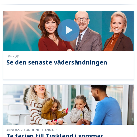
TV4 PLAY
Se den senaste vädersändningen
ANNONS - SCANDLINES DANMARK
Ta färjan till Tyskland i sommar