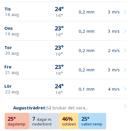
24°
Tis
0,2
mm
3
m/s
18 aug
16°
23°
Ons
0,2
mm
3
m/s
19 aug
16°
23°
Tor
0,2
mm
2
m/s
20 aug
16°
23°
Fre
0,2
mm
3
m/s
21 aug
16°
24°
Lör
0,1
mm
4
m/s
22 aug
16°
Augustivädret:
Så brukar det vara...
25°
7
46%
25°
dagar m.
dagstemp
nederbörd
solsken
vatten temp