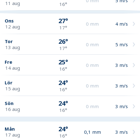
0
mm
5
m/s
11 aug
16°
27°
Ons
0
mm
4
m/s
12 aug
17°
26°
Tor
0
mm
5
m/s
13 aug
17°
25°
Fre
0
mm
3
m/s
14 aug
16°
24°
Lör
0
mm
3
m/s
15 aug
16°
24°
Sön
0
mm
3
m/s
16 aug
16°
24°
Mån
0,1
mm
3
m/s
17 aug
16°