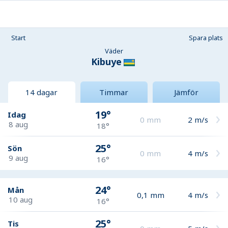
Start
Spara plats
Väder
Kibuye
14 dagar
Timmar
Jämför
19°
Idag
0
mm
2
m/s
8 aug
18°
25°
Sön
0
mm
4
m/s
9 aug
16°
24°
Mån
0,1
mm
4
m/s
10 aug
16°
25°
Tis