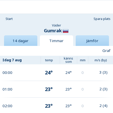
Start
Spara plats
Väder
Gumrak
14 dagar
Timmar
Jämför
Graf
känns
Idag
7 aug
temp
mm
m/s (by)
som
24°
3
(
3
)
00:00
24°
0
23°
2
(
3
)
01:00
23°
0
23°
2
(
4
)
02:00
23°
0