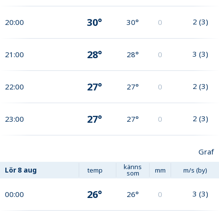
30°
2
(
3
)
20:00
30°
0
28°
3
(
3
)
21:00
28°
0
27°
2
(
3
)
22:00
27°
0
27°
2
(
3
)
23:00
27°
0
Graf
känns
Lör
8 aug
temp
mm
m/s (by)
som
26°
3
(
3
)
00:00
26°
0