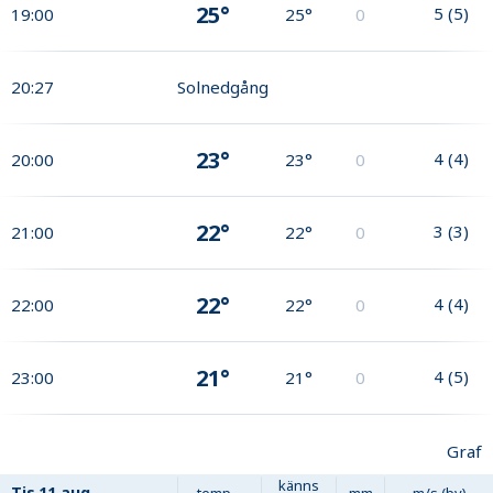
25°
5
(
5
)
19:00
25°
0
20:27
Solnedgång
23°
4
(
4
)
20:00
23°
0
22°
3
(
3
)
21:00
22°
0
22°
4
(
4
)
22:00
22°
0
21°
4
(
5
)
23:00
21°
0
Graf
känns
Tis
11 aug
temp
mm
m/s (by)