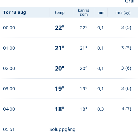
Graf
känns
Tor
13 aug
temp
mm
m/s (by)
som
22°
3
(
5
)
00:00
22°
0,1
21°
3
(
5
)
01:00
21°
0,1
20°
3
(
6
)
02:00
20°
0,1
19°
3
(
6
)
03:00
19°
0,1
18°
4
(
7
)
04:00
18°
0,3
05:51
Soluppgång