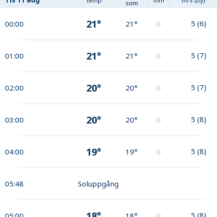
som
21°
5
(
6
)
00:00
21°
0
21°
5
(
7
)
01:00
21°
0
20°
5
(
7
)
02:00
20°
0
20°
5
(
8
)
03:00
20°
0
19°
5
(
8
)
04:00
19°
0
05:48
Soluppgång
18°
5
(
8
)
05:00
18°
0