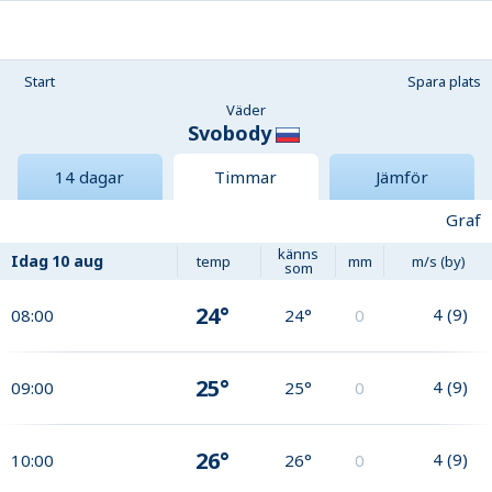
Start
Spara plats
Väder
Svobody
14 dagar
Timmar
Jämför
Graf
känns
Idag
10 aug
temp
mm
m/s (by)
som
24°
4
(
9
)
08:00
24°
0
25°
4
(
9
)
09:00
25°
0
26°
4
(
9
)
10:00
26°
0