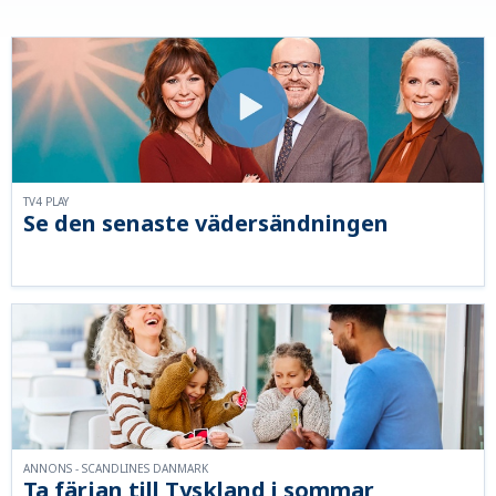
TV4 PLAY
Se den senaste vädersändningen
ANNONS - SCANDLINES DANMARK
Ta färjan till Tyskland i sommar