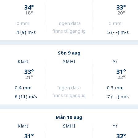
34
°
33
°
18
°
20
°
0
mm
Ingen data
0
mm
finns tillgänglig
4 (9) m/s
5 (- -) m/s
Sön 9 aug
Klart
SMHI
Yr
33
°
31
°
21
°
22
°
0,4
mm
Ingen data
0,3
mm
finns tillgänglig
6 (11) m/s
7 (- -) m/s
Mån 10 aug
Klart
SMHI
Yr
31
°
32
°