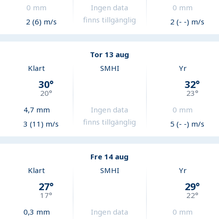
0
mm
Ingen data
0
mm
finns tillgänglig
2 (6) m/s
2 (- -) m/s
Tor 13 aug
Klart
SMHI
Yr
30
°
32
°
20
°
23
°
4,7
mm
Ingen data
0
mm
finns tillgänglig
3 (11) m/s
5 (- -) m/s
Fre 14 aug
Klart
SMHI
Yr
27
°
29
°
17
°
22
°
0,3
mm
Ingen data
0
mm