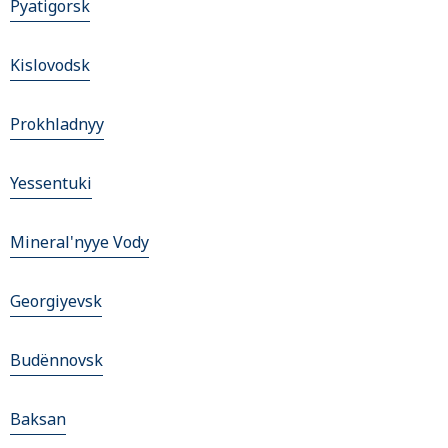
Pyatigorsk
Kislovodsk
Prokhladnyy
Yessentuki
Mineral'nyye Vody
Georgiyevsk
Budënnovsk
Baksan