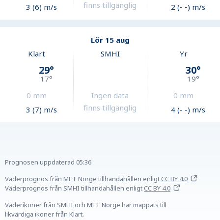
finns tillgänglig
3 (6) m/s
2 (- -) m/s
Lör 15 aug
Klart
SMHI
Yr
29
°
30
°
17
°
19
°
0
mm
Ingen data
0
mm
finns tillgänglig
3 (7) m/s
4 (- -) m/s
Prognosen uppdaterad
05:36
Väderprognos från MET Norge tillhandahållen
enligt
CC BY 4.0
Väderprognos från SMHI tillhandahållen
enligt
CC BY 4.0
Väderikoner från SMHI och MET Norge har mappats till
likvärdiga ikoner från Klart.