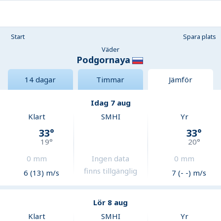
Start
Spara plats
Väder
Podgornaya
14 dagar
Timmar
Jämför
Idag 7 aug
Klart
SMHI
Yr
33
°
33
°
19
°
20
°
0
mm
Ingen data
0
mm
finns tillgänglig
6 (13) m/s
7 (- -) m/s
Lör 8 aug
Klart
SMHI
Yr