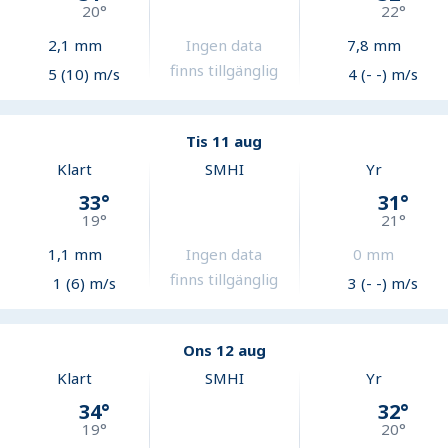
20
°
22
°
2,1
mm
Ingen data
7,8
mm
finns tillgänglig
5 (10) m/s
4 (- -) m/s
Tis 11 aug
Klart
SMHI
Yr
33
°
31
°
19
°
21
°
1,1
mm
Ingen data
0
mm
finns tillgänglig
1 (6) m/s
3 (- -) m/s
Ons 12 aug
Klart
SMHI
Yr
34
°
32
°
19
°
20
°