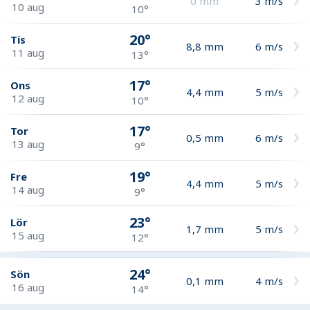
0
mm
3
m/s
10 aug
10°
20°
Tis
8,8
mm
6
m/s
11 aug
13°
17°
Ons
4,4
mm
5
m/s
12 aug
10°
17°
Tor
0,5
mm
6
m/s
13 aug
9°
19°
Fre
4,4
mm
5
m/s
14 aug
9°
23°
Lör
1,7
mm
5
m/s
15 aug
12°
24°
Sön
0,1
mm
4
m/s
16 aug
14°