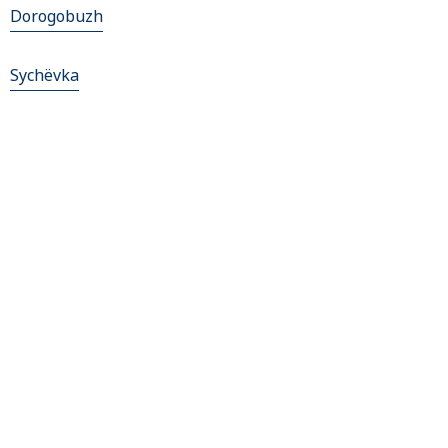
Dorogobuzh
Sychëvka