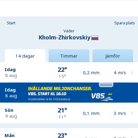
Start
Spara plats
Väder
Kholm-Zhirkovskiy
14 dagar
Timmar
Jämför
22°
Idag
0,2
mm
4
m/s
8 aug
15°
Idag
8 aug
21°
Sön
0,1
mm
3
m/s
9 aug
11°
23°
Mån