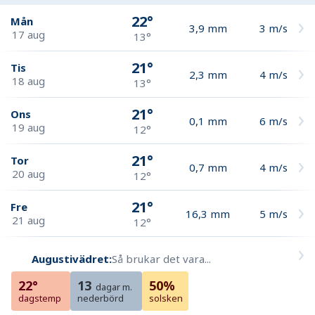
22°
Mån
3,9
mm
3
m/s
17 aug
13°
21°
Tis
2,3
mm
4
m/s
18 aug
13°
21°
Ons
0,1
mm
6
m/s
19 aug
12°
21°
Tor
0,7
mm
4
m/s
20 aug
12°
21°
Fre
16,3
mm
5
m/s
21 aug
12°
Augustivädret:
Så brukar det vara...
22°
13
50%
dagar m.
dagstemp
nederbörd
solsken