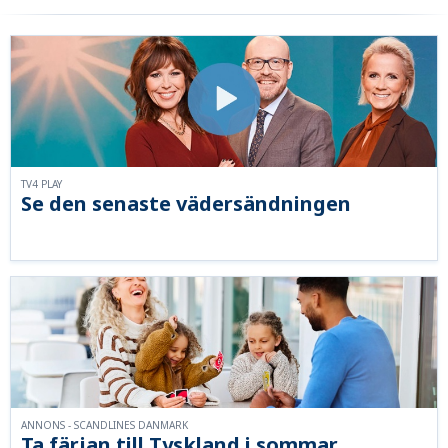
TV4 PLAY
Se den senaste vädersändningen
ANNONS - SCANDLINES DANMARK
Ta färjan till Tyskland i sommar