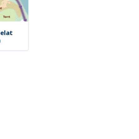
elat
a