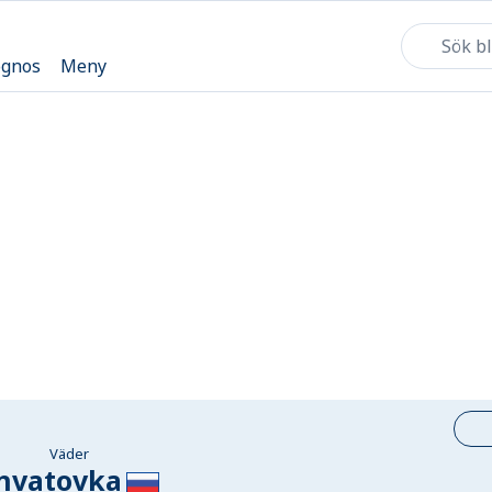
ognos
Meny
Väder
hvatovka