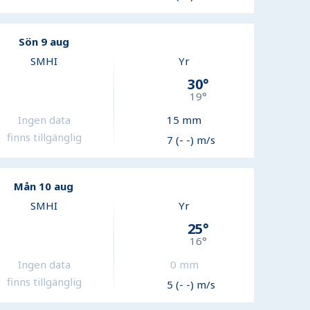
Sön 9 aug
SMHI
Yr
30
°
19
°
Ingen data
15
mm
finns tillgänglig
7 (- -) m/s
Mån 10 aug
SMHI
Yr
25
°
16
°
Ingen data
0
mm
finns tillgänglig
5 (- -) m/s