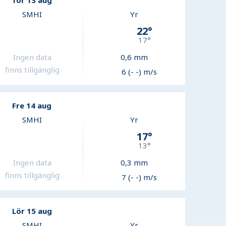
Tor 13 aug
SMHI
Yr
22
°
17
°
Ingen data
0,6
mm
finns tillgänglig
6 (- -) m/s
Fre 14 aug
SMHI
Yr
17
°
13
°
Ingen data
0,3
mm
finns tillgänglig
7 (- -) m/s
Lör 15 aug
SMHI
Yr