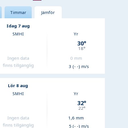
Timmar
Jämför
Idag 7 aug
SMHI
Yr
30
°
18
°
Ingen data
0
mm
finns tillgänglig
3 (- -) m/s
Lör 8 aug
SMHI
Yr
32
°
22
°
Ingen data
1,6
mm
finns tillgänglig
5 (- -) m/s