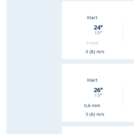
Klart
24
°
13
°
0
mm
3 (8) m/s
Klart
26
°
15
°
0,6
mm
5 (6) m/s