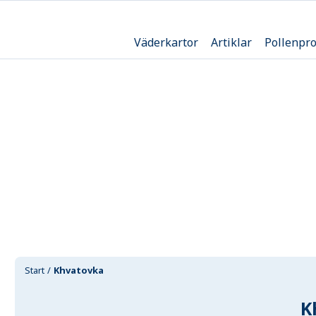
Väderkartor
Artiklar
Pollenpr
Start
Khvatovka
K