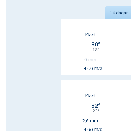
14 dagar
Klart
30
°
18
°
0
mm
4 (7) m/s
Klart
32
°
22
°
2,6
mm
4 (9) m/s