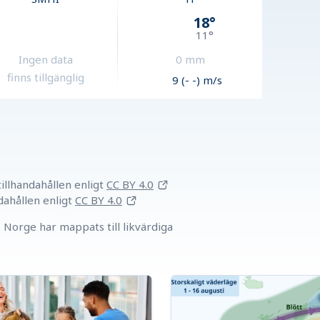
18
°
11
°
Ingen data
0
mm
finns tillgänglig
9 (- -) m/s
llhandahållen
enligt
CC BY 4.0
dahållen
enligt
CC BY 4.0
Norge har mappats till likvärdiga