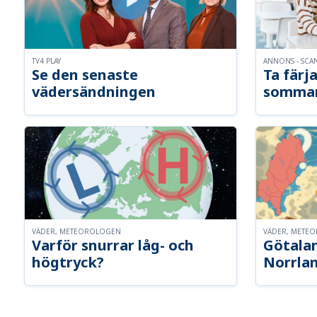
TV4 PLAY
ANNONS - SCA
Se den senaste
Ta färja
vädersändningen
somma
VÄDER, METEOROLOGEN
VÄDER, METE
Varför snurrar låg- och
Götalan
högtryck?
Norrla