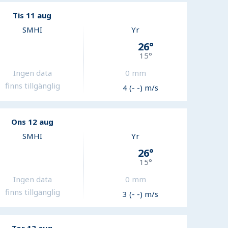
Tis 11 aug
SMHI
Yr
26
°
15
°
Ingen data
0
mm
finns tillgänglig
4 (- -) m/s
Ons 12 aug
SMHI
Yr
26
°
15
°
Ingen data
0
mm
finns tillgänglig
3 (- -) m/s