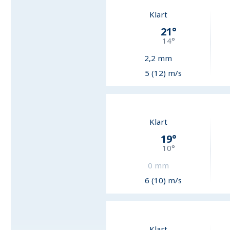
Klart
21
°
14
°
2,2
mm
5 (12) m/s
Klart
19
°
10
°
0
mm
6 (10) m/s
Klart