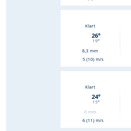
Klart
26
°
19
°
8,3
mm
5 (10) m/s
Klart
24
°
15
°
0
mm
6 (11) m/s