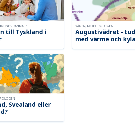
NDLINES DANMARK
VÄDER, METEOROLOGEN
n till Tyskland i
Augustivädret - tud
r
med värme och kyl
OROLOGEN
d, Svealand eller
nd?