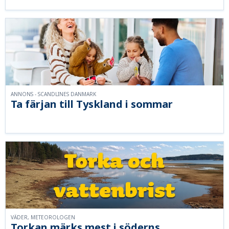
ANNONS - SCANDLINES DANMARK
Ta färjan till Tyskland i sommar
VÄDER, METEOROLOGEN
Torkan märks mest i söderns