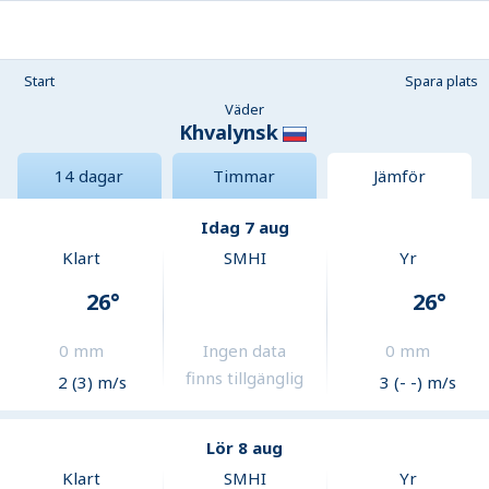
Start
Spara plats
Väder
Khvalynsk
14 dagar
Timmar
Jämför
Idag 7 aug
Klart
SMHI
Yr
26
°
26
°
0
mm
Ingen data
0
mm
finns tillgänglig
2 (3) m/s
3 (- -) m/s
Lör 8 aug
Klart
SMHI
Yr