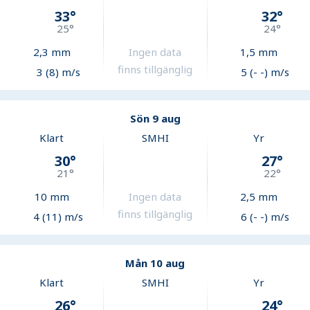
33
°
32
°
25
°
24
°
2,3
mm
Ingen data
1,5
mm
finns tillgänglig
3 (8) m/s
5 (- -) m/s
Sön 9 aug
Klart
SMHI
Yr
30
°
27
°
21
°
22
°
10
mm
Ingen data
2,5
mm
finns tillgänglig
4 (11) m/s
6 (- -) m/s
Mån 10 aug
Klart
SMHI
Yr
26
°
24
°