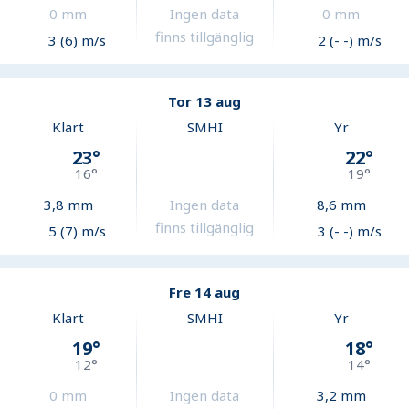
0
mm
Ingen data
0
mm
finns tillgänglig
3 (6) m/s
2 (- -) m/s
Tor 13 aug
Klart
SMHI
Yr
23
°
22
°
16
°
19
°
3,8
mm
Ingen data
8,6
mm
finns tillgänglig
5 (7) m/s
3 (- -) m/s
Fre 14 aug
Klart
SMHI
Yr
19
°
18
°
12
°
14
°
0
mm
Ingen data
3,2
mm