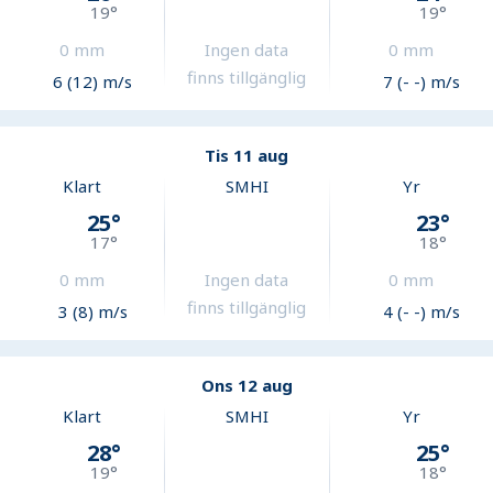
19
°
19
°
0
mm
Ingen data
0
mm
finns tillgänglig
6 (12) m/s
7 (- -) m/s
Tis 11 aug
Klart
SMHI
Yr
25
°
23
°
17
°
18
°
0
mm
Ingen data
0
mm
finns tillgänglig
3 (8) m/s
4 (- -) m/s
Ons 12 aug
Klart
SMHI
Yr
28
°
25
°
19
°
18
°