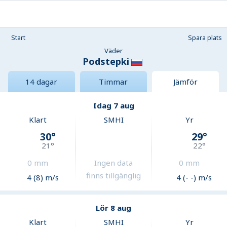
Start
Spara plats
Väder
Podstepki
14 dagar
Timmar
Jämför
Idag 7 aug
Klart
SMHI
Yr
30
°
29
°
21
°
22
°
0
mm
Ingen data
0
mm
finns tillgänglig
4 (8) m/s
4 (- -) m/s
Lör 8 aug
Klart
SMHI
Yr