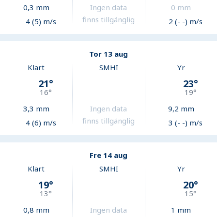
0,3
mm
Ingen data
0
mm
finns tillgänglig
4 (5) m/s
2 (- -) m/s
Tor 13 aug
Klart
SMHI
Yr
21
°
23
°
16
°
19
°
3,3
mm
Ingen data
9,2
mm
finns tillgänglig
4 (6) m/s
3 (- -) m/s
Fre 14 aug
Klart
SMHI
Yr
19
°
20
°
13
°
15
°
0,8
mm
Ingen data
1
mm