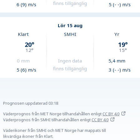
finns tillgänglig
6 (9) m/s
5 (- -) m/s
Lör 15 aug
Klart
SMHI
Yr
20
°
19
°
12
°
15
°
0
mm
Ingen data
5,4
mm
finns tillgänglig
5 (6) m/s
3 (- -) m/s
Prognosen uppdaterad
03:18
Väderprognos från MET Norge tillhandahållen
enligt
CC BY 4.0
Väderprognos från SMHI tillhandahållen
enligt
CC BY 4.0
Väderikoner från SMHI och MET Norge har mappats till
likvärdiga ikoner från Klart.