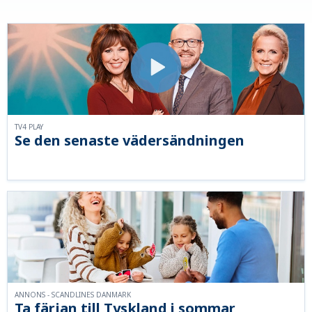
TV4 PLAY
Se den senaste vädersändningen
ANNONS - SCANDLINES DANMARK
Ta färjan till Tyskland i sommar