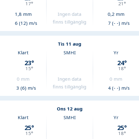
17
°
21
°
1,8
mm
Ingen data
0,2
mm
finns tillgänglig
6 (12) m/s
7 (- -) m/s
Tis 11 aug
Klart
SMHI
Yr
23
°
24
°
15
°
18
°
0
mm
Ingen data
0
mm
finns tillgänglig
3 (6) m/s
4 (- -) m/s
Ons 12 aug
Klart
SMHI
Yr
25
°
25
°
15
°
18
°