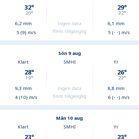
32
°
29
°
20
°
22
°
6,2
mm
Ingen data
6,1
mm
finns tillgänglig
5 (9) m/s
5 (- -) m/s
Sön 9 aug
Klart
SMHI
Yr
28
°
26
°
19
°
22
°
9,3
mm
Ingen data
8,8
mm
finns tillgänglig
4 (10) m/s
6 (- -) m/s
Mån 10 aug
Klart
SMHI
Yr
23
°
23
°