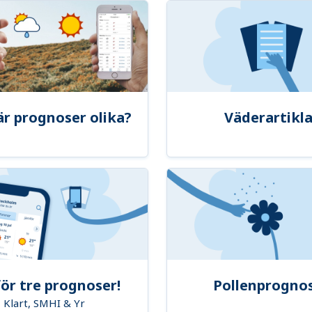
är prognoser olika?
Väderartikla
ör tre prognoser!
Pollenprogno
Klart, SMHI & Yr