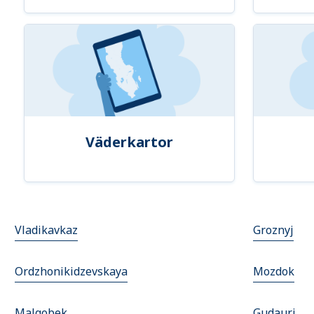
Väderkartor
Vladikavkaz
Groznyj
Ordzhonikidzevskaya
Mozdok
Malgobek
Gudauri