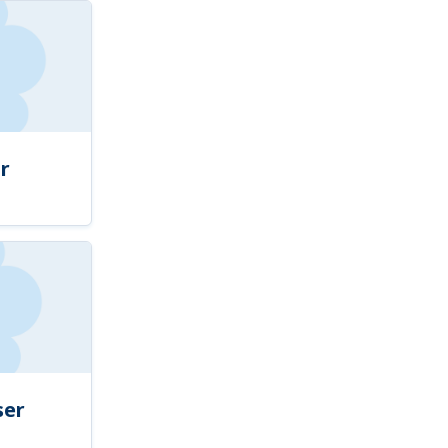
r
ser