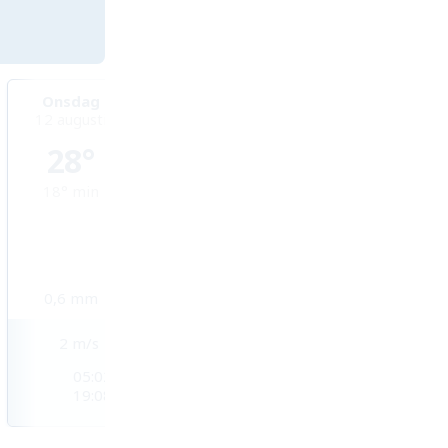
Onsdag
Torsdag
Fredag
12 augusti
13 augusti
14 augusti
28°
24°
20°
18°
min
17°
min
15°
min
0,6
mm
5,8
mm
7,5
mm
2
m/s
2
m/s
2
m/s
05:02
05:04
05:05
19:08
19:07
19:05