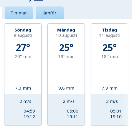
Timmar
Jämför
Söndag
Måndag
Tisdag
9 augusti
10 augusti
11 augusti
27°
25°
25°
20°
min
19°
min
18°
min
7,3
mm
9,8
mm
7,9
mm
2
m/s
2
m/s
2
m/s
04:59
05:00
05:01
19:12
19:11
19:10