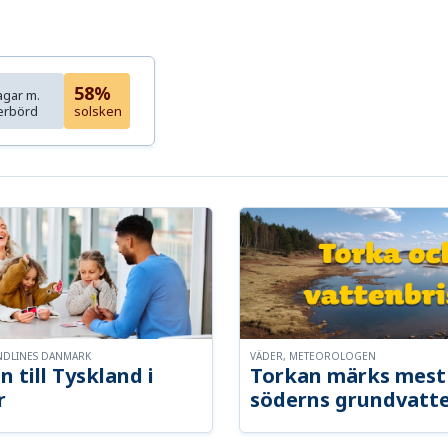
58%
agar m.
erbörd
solsken
NDLINES DANMARK
VÄDER, METEOROLOGEN
n till Tyskland i
Torkan märks mest 
r
söderns grundvatt