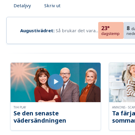
Detaljvy
Skriv ut
23°
8
d
Augustivädret:
Så brukar det vara...
dagstemp
ned
TV4 PLAY
ANNONS - SCA
Se den senaste
Ta färja
vädersändningen
somma