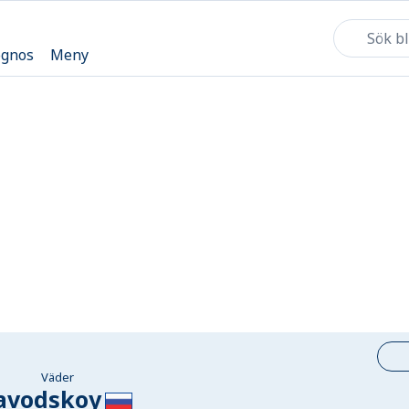
ognos
Meny
Väder
avodskoy