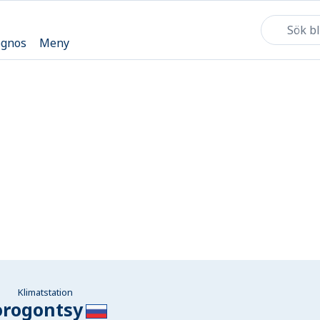
ognos
Meny
Klimatstation
orogontsy