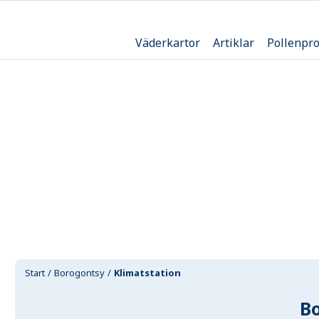
Väderkartor
Artiklar
Pollenpr
Start
Borogontsy
Klimatstation
B