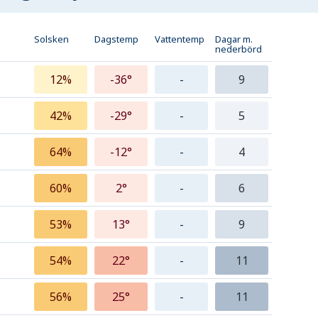
Solsken
Dagstemp
Vattentemp
Dagar m.
nederbörd
12%
-36°
-
9
42%
-29°
-
5
64%
-12°
-
4
60%
2°
-
6
53%
13°
-
9
54%
22°
-
11
56%
25°
-
11