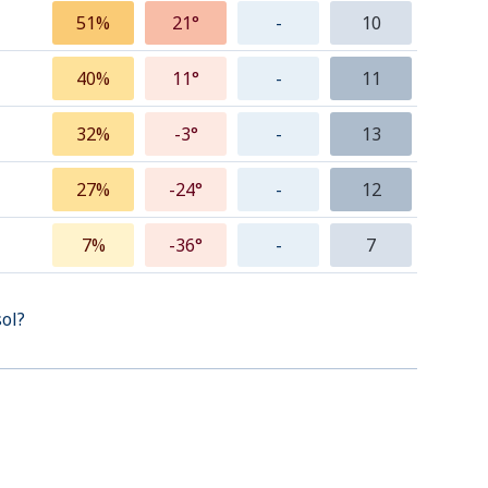
51%
21°
-
10
40%
11°
-
11
32%
-3°
-
13
27%
-24°
-
12
7%
-36°
-
7
sol?