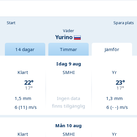
Start
Spara plats
Väder
Yurino
14 dagar
Timmar
Jämför
Idag 9 aug
Klart
SMHI
Yr
22
°
23
°
17
°
17
°
1,5
mm
Ingen data
1,3
mm
finns tillgänglig
6 (11) m/s
6 (- -) m/s
Mån 10 aug
Klart
SMHI
Yr