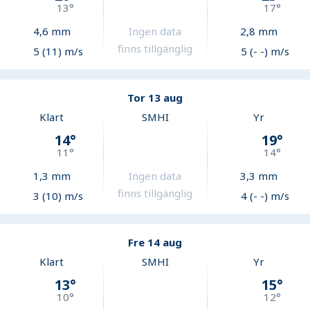
13
°
17
°
4,6
mm
Ingen data
2,8
mm
finns tillgänglig
5 (11) m/s
5 (- -) m/s
Tor 13 aug
Klart
SMHI
Yr
14
°
19
°
11
°
14
°
1,3
mm
Ingen data
3,3
mm
finns tillgänglig
3 (10) m/s
4 (- -) m/s
Fre 14 aug
Klart
SMHI
Yr
13
°
15
°
10
°
12
°