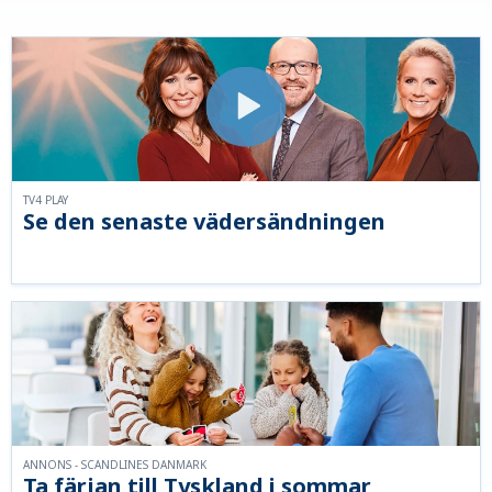
TV4 PLAY
Se den senaste vädersändningen
ANNONS - SCANDLINES DANMARK
Ta färjan till Tyskland i sommar