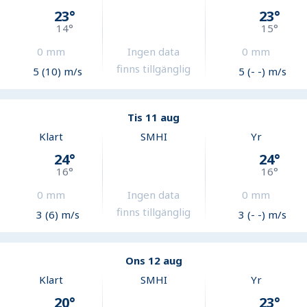
23
°
23
°
14
°
15
°
0
mm
Ingen data
0
mm
finns tillgänglig
5 (10) m/s
5 (- -) m/s
Tis 11 aug
Klart
SMHI
Yr
24
°
24
°
16
°
16
°
0
mm
Ingen data
0
mm
finns tillgänglig
3 (6) m/s
3 (- -) m/s
Ons 12 aug
Klart
SMHI
Yr
20
°
23
°