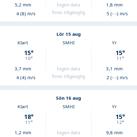
5,2
mm
Ingen data
1,8
mm
finns tillgänglig
4 (8) m/s
5 (- -) m/s
Lör 15 aug
Klart
SMHI
Yr
15
°
15
°
10
°
11
°
3,7
mm
Ingen data
3,1
mm
finns tillgänglig
4 (4) m/s
2 (- -) m/s
Sön 16 aug
Klart
SMHI
Yr
18
°
15
°
11
°
12
°
1,2
mm
Ingen data
9,8
mm