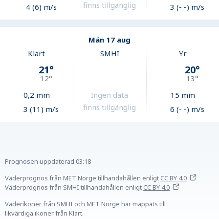
finns tillgänglig
4 (6) m/s
3 (- -) m/s
Mån 17 aug
Klart
SMHI
Yr
21
°
20
°
12
°
13
°
0,2
mm
Ingen data
15
mm
finns tillgänglig
3 (11) m/s
6 (- -) m/s
Prognosen uppdaterad
03:18
Väderprognos från MET Norge tillhandahållen
enligt
CC BY 4.0
Väderprognos från SMHI tillhandahållen
enligt
CC BY 4.0
Väderikoner från SMHI och MET Norge har mappats till
likvärdiga ikoner från Klart.