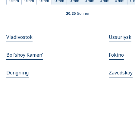
0 mm
0 mm
0 mm
0 mm
0 mm
0 mm
0 mm
0 mm
0 
20:25
Sol ner
Vladivostok
Ussuriysk
Bol’shoy Kamen’
Fokino
Dongning
Zavodskoy