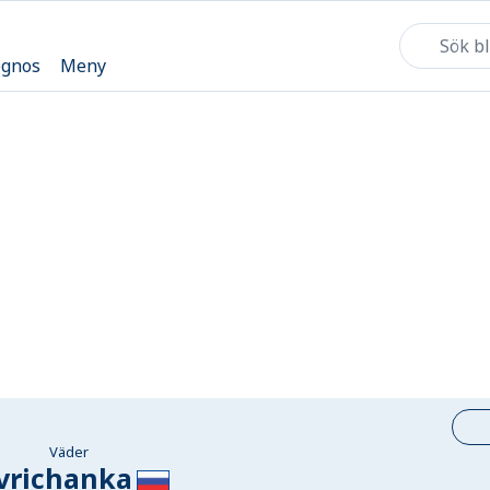
ognos
Meny
Väder
vrichanka