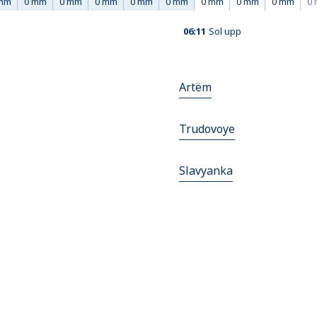
mm
0 mm
0 mm
0 mm
0 mm
0 mm
0 mm
0 mm
0 mm
0
06:11
Sol upp
Artëm
Trudovoye
Slavyanka