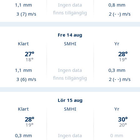
1,1
mm
Ingen data
0,8
mm
finns tillgänglig
3 (7) m/s
2 (- -) m/s
Fre 14 aug
Klart
SMHI
Yr
27
°
28
°
18
°
19
°
1,1
mm
Ingen data
0,3
mm
finns tillgänglig
3 (6) m/s
2 (- -) m/s
Lör 15 aug
Klart
SMHI
Yr
28
°
30
°
19
°
20
°
0,3
mm
Ingen data
0
mm