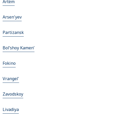
Artëm
Arsen'yev
Partizansk
Bol’shoy Kamen’
Fokino
Vrangel'
Zavodskoy
Livadiya