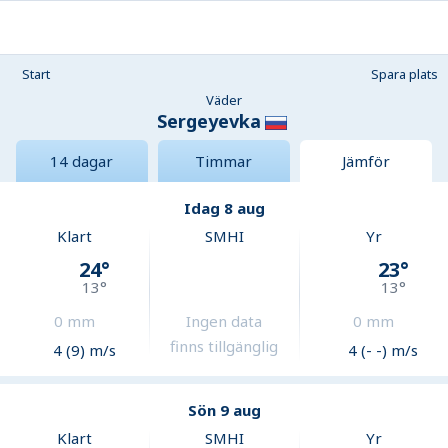
Start
Spara plats
Väder
Sergeyevka
14 dagar
Timmar
Jämför
Idag 8 aug
Klart
SMHI
Yr
24
°
23
°
13
°
13
°
0
mm
Ingen data
0
mm
finns tillgänglig
4 (9) m/s
4 (- -) m/s
Sön 9 aug
Klart
SMHI
Yr