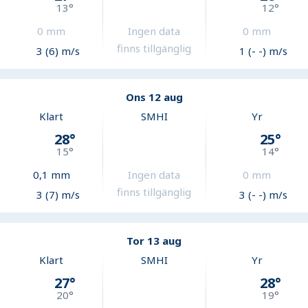
13
°
12
°
0
mm
Ingen data
0
mm
finns tillgänglig
3 (6) m/s
1 (- -) m/s
Ons 12 aug
Klart
SMHI
Yr
28
°
25
°
15
°
14
°
0,1
mm
Ingen data
0
mm
finns tillgänglig
3 (7) m/s
3 (- -) m/s
Tor 13 aug
Klart
SMHI
Yr
27
°
28
°
20
°
19
°