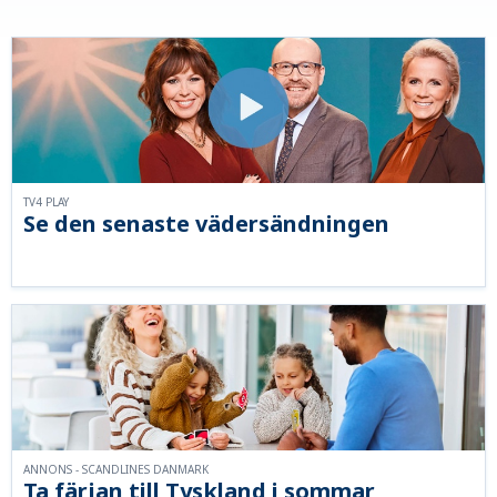
TV4 PLAY
Se den senaste vädersändningen
ANNONS - SCANDLINES DANMARK
Ta färjan till Tyskland i sommar