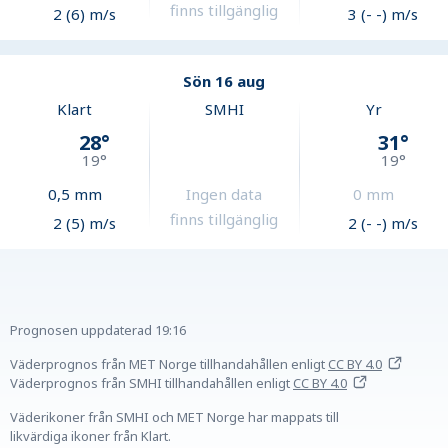
finns tillgänglig
2 (6) m/s
3 (- -) m/s
Sön 16 aug
Klart
SMHI
Yr
28
°
31
°
19
°
19
°
0,5
mm
Ingen data
0
mm
finns tillgänglig
2 (5) m/s
2 (- -) m/s
Prognosen uppdaterad
19:16
Väderprognos från MET Norge tillhandahållen
enligt
CC BY 4.0
Väderprognos från SMHI tillhandahållen
enligt
CC BY 4.0
Väderikoner från SMHI och MET Norge har mappats till
likvärdiga ikoner från Klart.