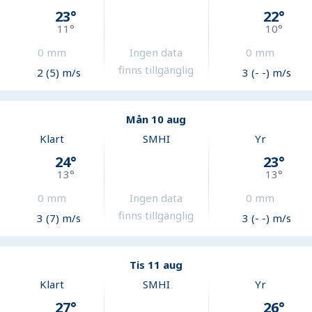
23
°
22
°
11
°
10
°
0
mm
Ingen data
0
mm
finns tillgänglig
2 (5) m/s
3 (- -) m/s
Mån 10 aug
Klart
SMHI
Yr
24
°
23
°
13
°
13
°
0
mm
Ingen data
0
mm
finns tillgänglig
3 (7) m/s
3 (- -) m/s
Tis 11 aug
Klart
SMHI
Yr
27
°
26
°