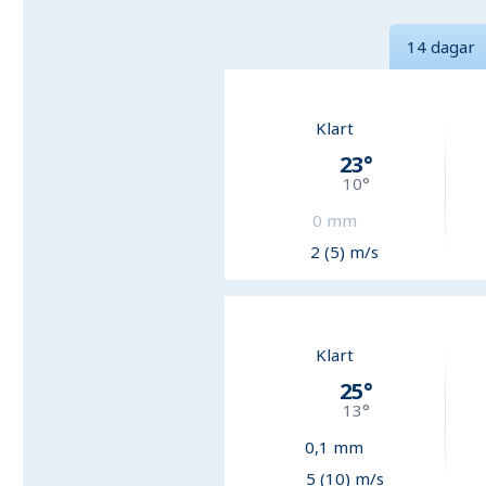
14 dagar
Klart
23
°
10
°
0
mm
2 (5) m/s
Klart
25
°
13
°
0,1
mm
5 (10) m/s