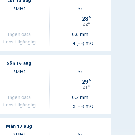
Lör 15 aug
SMHI
Yr
28
°
22
°
Ingen data
0,6
mm
finns tillgänglig
4 (- -) m/s
Sön 16 aug
SMHI
Yr
29
°
21
°
Ingen data
0,2
mm
finns tillgänglig
5 (- -) m/s
Mån 17 aug
SMHI
Yr