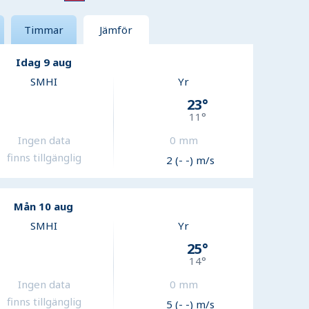
Timmar
Jämför
Idag 9 aug
SMHI
Yr
23
°
11
°
Ingen data
0
mm
finns tillgänglig
2 (- -) m/s
Mån 10 aug
SMHI
Yr
25
°
14
°
Ingen data
0
mm
finns tillgänglig
5 (- -) m/s