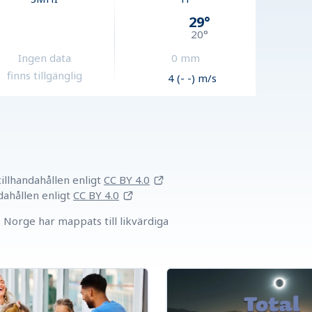
29
°
20
°
Ingen data
0
mm
finns tillgänglig
4 (- -) m/s
llhandahållen
enligt
CC BY 4.0
dahållen
enligt
CC BY 4.0
Norge har mappats till likvärdiga