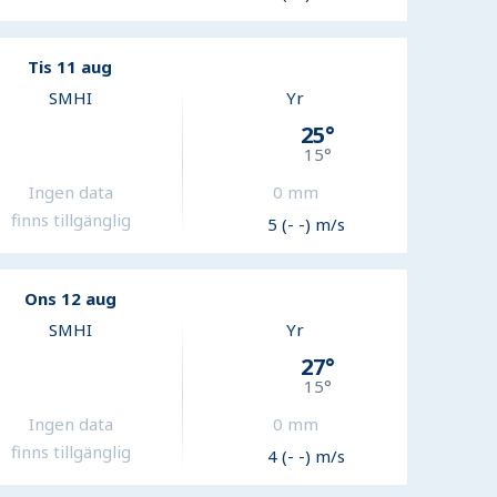
Tis 11 aug
SMHI
Yr
25
°
15
°
Ingen data
0
mm
finns tillgänglig
5 (- -) m/s
Ons 12 aug
SMHI
Yr
27
°
15
°
Ingen data
0
mm
finns tillgänglig
4 (- -) m/s