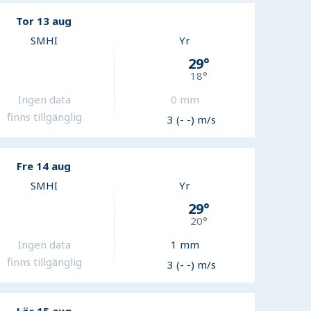
Tor 13 aug
SMHI
Yr
29
°
18
°
Ingen data
0
mm
finns tillgänglig
3 (- -) m/s
Fre 14 aug
SMHI
Yr
29
°
20
°
Ingen data
1
mm
finns tillgänglig
3 (- -) m/s