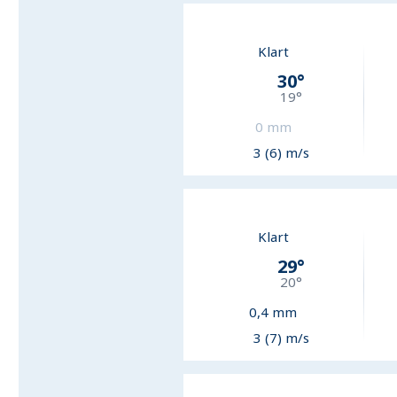
Klart
30
°
19
°
0
mm
3 (6) m/s
Klart
29
°
20
°
0,4
mm
3 (7) m/s