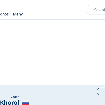
ognos
Meny
Väder
Khorol'