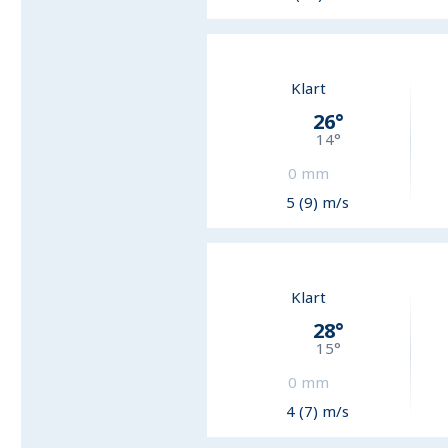
Klart
26
°
14
°
0
mm
5 (9) m/s
Klart
28
°
15
°
0
mm
4 (7) m/s