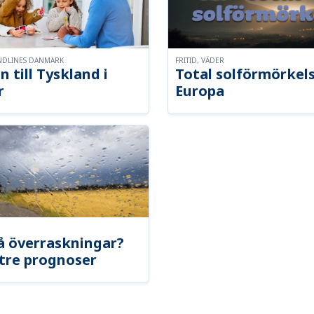
NDLINES DANMARK
FRITID, VÄDER
n till Tyskland i
Total solförmörkel
r
Europa
å överraskningar?
tre prognoser