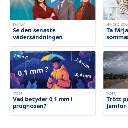
TV4 PLAY
ANNONS - SCA
Se den senaste
Ta färja
vädersändningen
somma
VÄDER
VÄDER
Vad betyder 0,1 mm i
Trött p
prognosen?
Jämför 