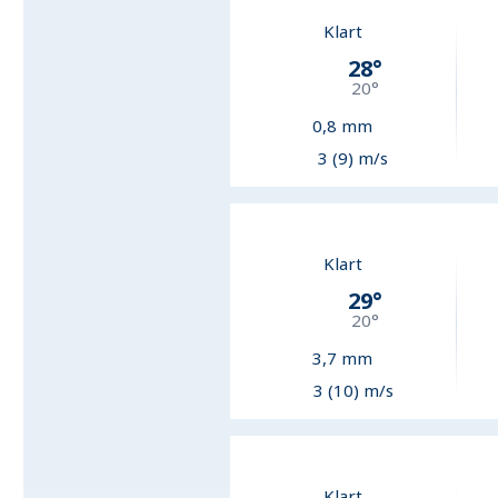
Klart
28
°
20
°
0,8
mm
3 (9) m/s
Klart
29
°
20
°
3,7
mm
3 (10) m/s
Klart