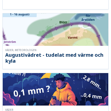
VÄDER, METEOROLOGEN
Augustivädret - tudelat med värme och
kyla
VÄDER