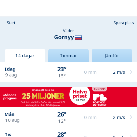
Start
Spara plats
Väder
Gornyy
14 dagar
Timmar
Jämför
23°
Idag
0
mm
2
m/s
9 aug
15°
26°
Mån
0
mm
2
m/s
10 aug
12°
28°
Tis