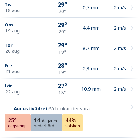
29°
Tis
0,7
mm
2
m/s
18 aug
20°
29°
Ons
4,4
mm
2
m/s
19 aug
20°
29°
Tor
8,7
mm
2
m/s
20 aug
19°
28°
Fre
2,3
mm
2
m/s
21 aug
19°
27°
Lör
10,9
mm
2
m/s
22 aug
18°
Augustivädret:
Så brukar det vara...
25°
14
44%
dagar m.
dagstemp
nederbörd
solsken