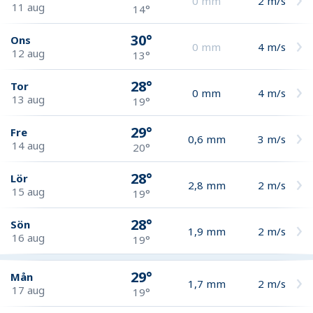
0
mm
2
m/s
11 aug
14°
30°
Ons
0
mm
4
m/s
12 aug
13°
28°
Tor
0
mm
4
m/s
13 aug
19°
29°
Fre
0,6
mm
3
m/s
14 aug
20°
28°
Lör
2,8
mm
2
m/s
15 aug
19°
28°
Sön
1,9
mm
2
m/s
16 aug
19°
29°
Mån
1,7
mm
2
m/s
17 aug
19°