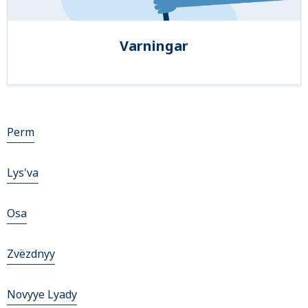
Varningar
Perm
Lys'va
Osa
Zvëzdnyy
Novyye Lyady