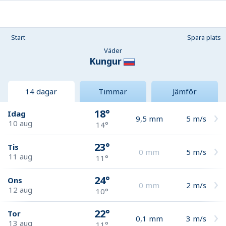
Start
Spara plats
Väder
Kungur
14 dagar
Timmar
Jämför
18°
Idag
9,5
mm
5
m/s
10 aug
14°
23°
Tis
0
mm
5
m/s
11 aug
11°
24°
Ons
0
mm
2
m/s
12 aug
10°
22°
Tor
0,1
mm
3
m/s
13 aug
11°