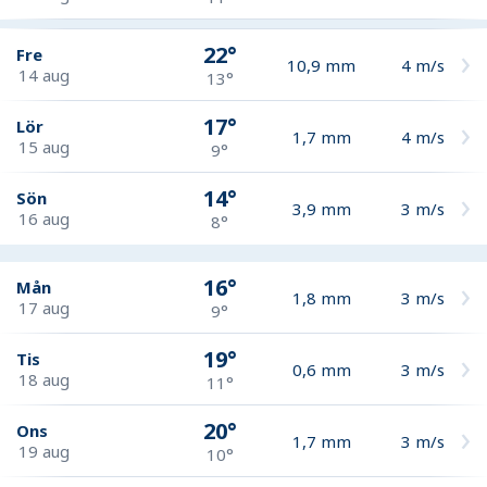
22°
Fre
10,9
mm
4
m/s
14 aug
13°
17°
Lör
1,7
mm
4
m/s
15 aug
9°
14°
Sön
3,9
mm
3
m/s
16 aug
8°
16°
Mån
1,8
mm
3
m/s
17 aug
9°
19°
Tis
0,6
mm
3
m/s
18 aug
11°
20°
Ons
1,7
mm
3
m/s
19 aug
10°