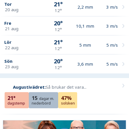
21°
Tor
2,2
mm
3
m/s
20 aug
12°
20°
Fre
10,1
mm
3
m/s
21 aug
12°
21°
Lör
5
mm
5
m/s
22 aug
12°
20°
Sön
3,6
mm
5
m/s
23 aug
12°
Augustivädret:
Så brukar det vara...
21°
15
47%
dagar m.
dagstemp
nederbörd
solsken