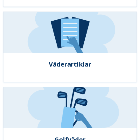
Väderartiklar
Golfväder