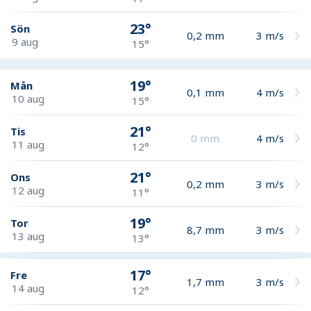
23°
Sön
0,2
mm
3
m/s
9 aug
15°
19°
Mån
0,1
mm
4
m/s
10 aug
15°
21°
Tis
0
mm
4
m/s
11 aug
12°
21°
Ons
0,2
mm
3
m/s
12 aug
11°
19°
Tor
8,7
mm
3
m/s
13 aug
13°
17°
Fre
1,7
mm
3
m/s
14 aug
12°