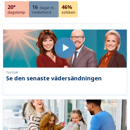
20°
16
46%
dagar m.
dagstemp
nederbörd
solsken
TV4 PLAY
Se den senaste vädersändningen