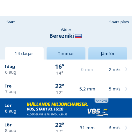
Start
Spara plats
Väder
Berezniki
14 dagar
Timmar
Jämför
16°
Idag
0
mm
2
m/s
6 aug
14°
22°
Fre
5,2
mm
5
m/s
7 aug
12°
Lör
8 aug
22°
Lör
31
mm
6
m/s
8 aug
17°