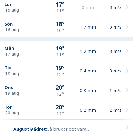
17°
Lör
0
mm
3
m/s
15 aug
11°
18°
Sön
1,7
mm
3
m/s
16 aug
10°
19°
Mån
1,2
mm
3
m/s
17 aug
11°
19°
Tis
0,4
mm
3
m/s
18 aug
12°
20°
Ons
0,3
mm
1
m/s
19 aug
12°
20°
Tor
0,2
mm
2
m/s
20 aug
12°
Augustivädret:
Så brukar det vara...