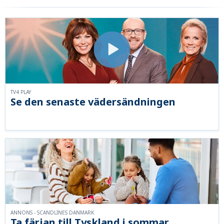
TV4 PLAY
Se den senaste vädersändningen
ANNONS - SCANDLINES DANMARK
Ta färjan till Tyskland i sommar