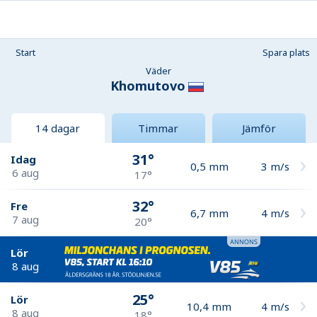
Start
Spara plats
Väder
Khomutovo
14 dagar
Timmar
Jämför
31°
Idag
0,5
mm
3
m/s
6 aug
17°
32°
Fre
6,7
mm
4
m/s
7 aug
20°
Lör
8 aug
25°
Lör
10,4
mm
4
m/s
8 aug
18°