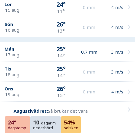
24°
Lör
0
mm
4
m/s
15 aug
11°
26°
Sön
0
mm
4
m/s
16 aug
13°
25°
Mån
0,7
mm
3
m/s
17 aug
14°
25°
Tis
0
mm
3
m/s
18 aug
14°
26°
Ons
0
mm
4
m/s
19 aug
15°
Augustivädret:
Så brukar det vara...
24°
10
54%
dagar m.
dagstemp
nederbörd
solsken