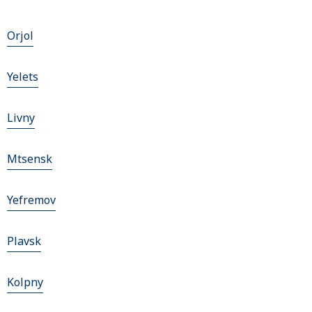
Orjol
Yelets
Livny
Mtsensk
Yefremov
Plavsk
Kolpny