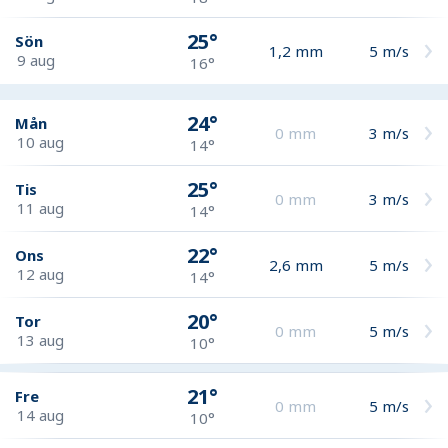
25°
Sön
1,2
mm
5
m/s
9 aug
16°
24°
Mån
0
mm
3
m/s
10 aug
14°
25°
Tis
0
mm
3
m/s
11 aug
14°
22°
Ons
2,6
mm
5
m/s
12 aug
14°
20°
Tor
0
mm
5
m/s
13 aug
10°
21°
Fre
0
mm
5
m/s
14 aug
10°