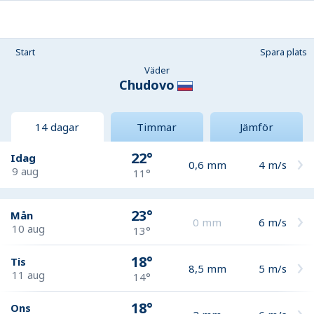
Start
Spara plats
Väder
Chudovo
14 dagar
Timmar
Jämför
22°
Idag
0,6
mm
4
m/s
9 aug
11°
23°
Mån
0
mm
6
m/s
10 aug
13°
18°
Tis
8,5
mm
5
m/s
11 aug
14°
18°
Ons