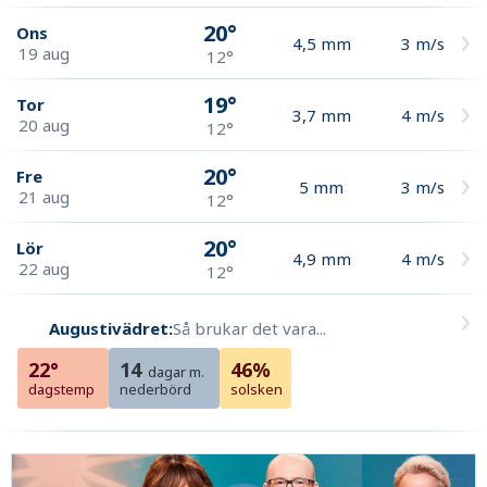
20°
Ons
4,5
mm
3
m/s
19 aug
12°
19°
Tor
3,7
mm
4
m/s
20 aug
12°
20°
Fre
5
mm
3
m/s
21 aug
12°
20°
Lör
4,9
mm
4
m/s
22 aug
12°
Augustivädret:
Så brukar det vara...
22°
14
46%
dagar m.
dagstemp
nederbörd
solsken