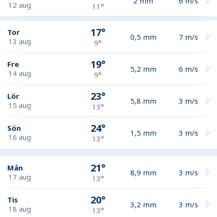
2
mm
6
m/s
12 aug
11°
17°
Tor
0,5
mm
7
m/s
13 aug
9°
19°
Fre
5,2
mm
6
m/s
14 aug
9°
23°
Lör
5,8
mm
3
m/s
15 aug
13°
24°
Sön
1,5
mm
3
m/s
16 aug
13°
21°
Mån
8,9
mm
3
m/s
17 aug
13°
20°
Tis
3,2
mm
3
m/s
18 aug
13°