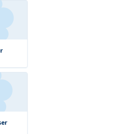
r
ser