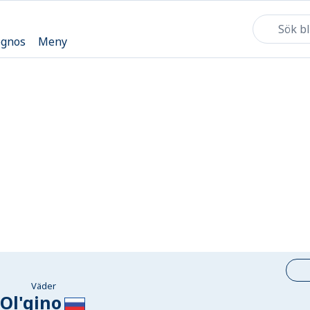
ognos
Meny
Väder
Ol'gino