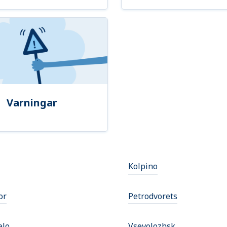
Varningar
Kolpino
or
Petrodvorets
elo
Vsevolozhsk