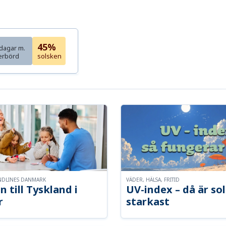
45%
dagar m.
erbörd
solsken
NDLINES DANMARK
VÄDER, HÄLSA, FRITID
n till Tyskland i
UV-index – då är so
r
starkast