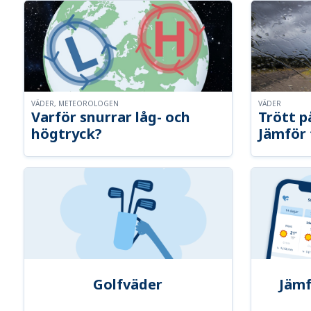
VÄDER, METEOROLOGEN
VÄDER
Varför snurrar låg- och
Trött p
högtryck?
Jämför 
Golfväder
Jämf