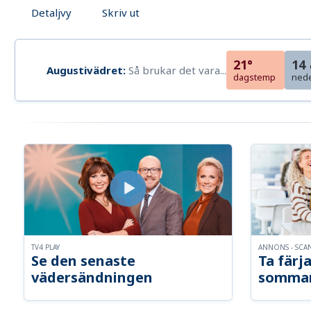
Detaljvy
Skriv ut
21°
14
Augustivädret:
Så brukar det vara...
dagstemp
ned
TV4 PLAY
ANNONS - SCA
Se den senaste
Ta färja
vädersändningen
somma