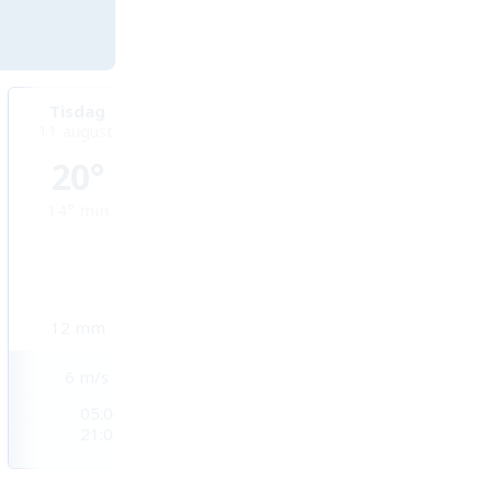
Tisdag
Onsdag
Torsdag
11 augusti
12 augusti
13 augusti
20°
17°
18°
14°
min
11°
min
11°
min
12
mm
0,7
mm
0,9
mm
6
m/s
8
m/s
6
m/s
05:04
05:06
05:08
21:05
21:02
20:59