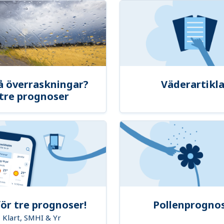
å överraskningar?
Väderartikla
tre prognoser
ör tre prognoser!
Pollenprogno
Klart, SMHI & Yr