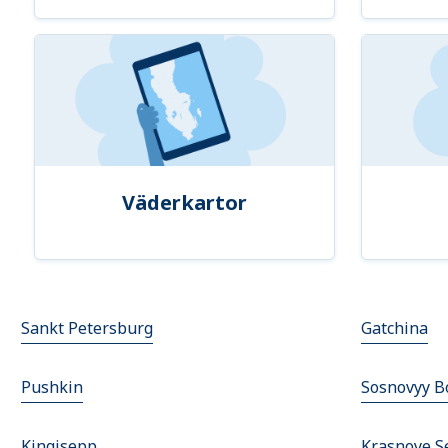
Väderkartor
Sankt Petersburg
Gatchina
Pushkin
Sosnovyy B
Kingisepp
Krasnoye S