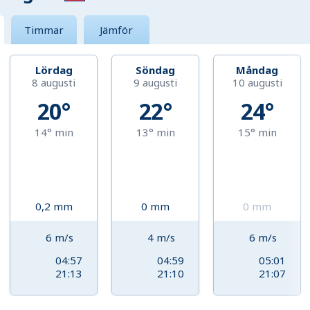
Timmar
Jämför
Lördag
Söndag
Måndag
8 augusti
9 augusti
10 augusti
20°
22°
24°
14°
min
13°
min
15°
min
0,2
mm
0
mm
0
mm
6
m/s
4
m/s
6
m/s
04:57
04:59
05:01
21:13
21:10
21:07