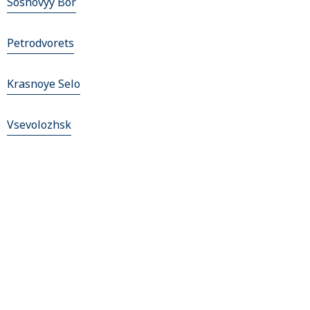
Sosnovyy Bor
Petrodvorets
Krasnoye Selo
Vsevolozhsk