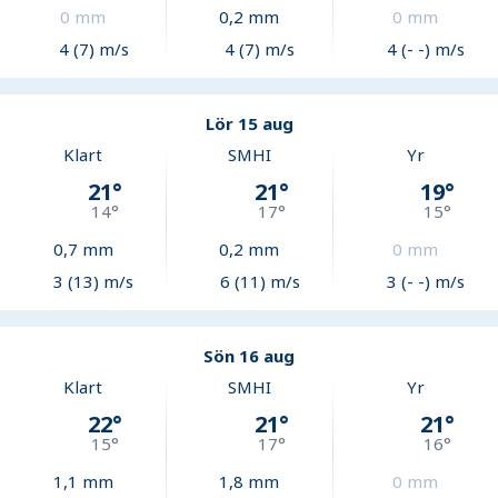
0
mm
0,2
mm
0
mm
4 (7) m/s
4 (7) m/s
4 (- -) m/s
Lör 15 aug
Klart
SMHI
Yr
21
°
21
°
19
°
14
°
17
°
15
°
0,7
mm
0,2
mm
0
mm
3 (13) m/s
6 (11) m/s
3 (- -) m/s
Sön 16 aug
Klart
SMHI
Yr
22
°
21
°
21
°
15
°
17
°
16
°
1,1
mm
1,8
mm
0
mm