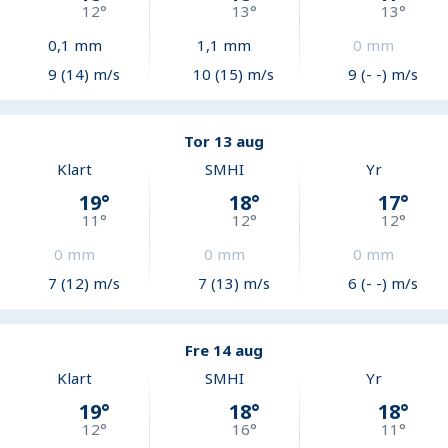
12
°
13
°
13
°
0,1
mm
1,1
mm
0
mm
9 (14) m/s
10 (15) m/s
9 (- -) m/s
Tor 13 aug
Klart
SMHI
Yr
19
°
18
°
17
°
11
°
12
°
12
°
0
mm
0
mm
0
mm
7 (12) m/s
7 (13) m/s
6 (- -) m/s
Fre 14 aug
Klart
SMHI
Yr
19
°
18
°
18
°
12
°
16
°
11
°