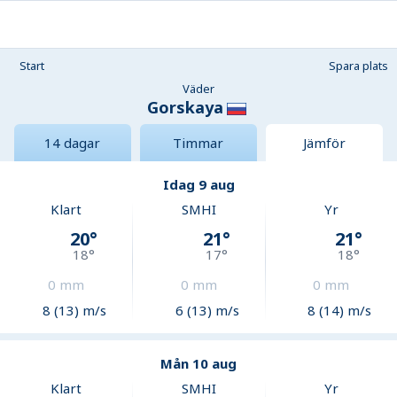
Start
Spara plats
Väder
Gorskaya
14 dagar
Timmar
Jämför
Idag 9 aug
Klart
SMHI
Yr
20
°
21
°
21
°
18
°
17
°
18
°
0
mm
0
mm
0
mm
8 (13) m/s
6 (13) m/s
8 (14) m/s
Mån 10 aug
Klart
SMHI
Yr