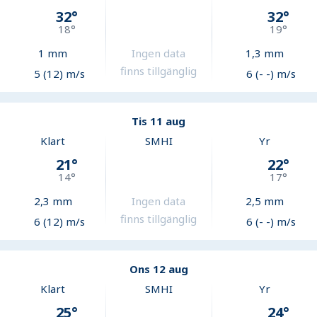
32
°
32
°
18
°
19
°
1
mm
Ingen data
1,3
mm
finns tillgänglig
5 (12) m/s
6 (- -) m/s
Tis 11 aug
Klart
SMHI
Yr
21
°
22
°
14
°
17
°
2,3
mm
Ingen data
2,5
mm
finns tillgänglig
6 (12) m/s
6 (- -) m/s
Ons 12 aug
Klart
SMHI
Yr
25
°
24
°