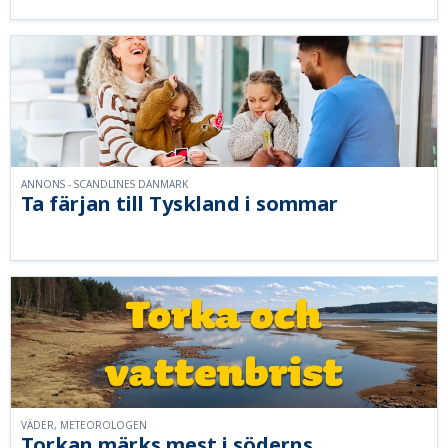
ANNONS - SCANDLINES DANMARK
Ta färjan till Tyskland i sommar
VÄDER, METEOROLOGEN
Torkan märks mest i söderns