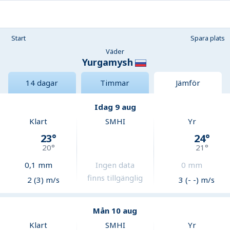
Start
Spara plats
Väder
Yurgamysh
14 dagar
Timmar
Jämför
Idag 9 aug
Klart
SMHI
Yr
23
°
24
°
20
°
21
°
0,1
mm
Ingen data
0
mm
finns tillgänglig
2 (3) m/s
3 (- -) m/s
Mån 10 aug
Klart
SMHI
Yr