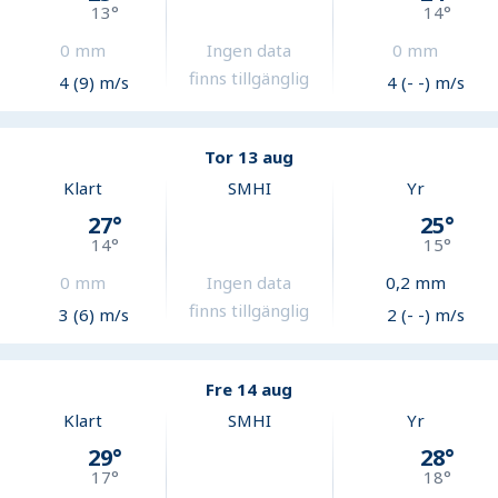
13
°
14
°
0
mm
Ingen data
0
mm
finns tillgänglig
4 (9) m/s
4 (- -) m/s
Tor 13 aug
Klart
SMHI
Yr
27
°
25
°
14
°
15
°
0
mm
Ingen data
0,2
mm
finns tillgänglig
3 (6) m/s
2 (- -) m/s
Fre 14 aug
Klart
SMHI
Yr
29
°
28
°
17
°
18
°