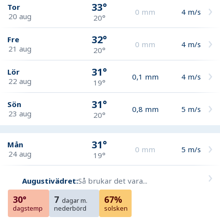
33°
Tor
0
mm
4
m/s
20 aug
20°
32°
Fre
0
mm
4
m/s
21 aug
20°
31°
Lör
0,1
mm
4
m/s
22 aug
19°
31°
Sön
0,8
mm
5
m/s
23 aug
20°
31°
Mån
0
mm
5
m/s
24 aug
19°
Augustivädret:
Så brukar det vara...
30°
7
67%
dagar m.
dagstemp
nederbörd
solsken