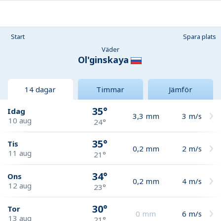
Start
Spara plats
Väder
Ol'ginskaya
14 dagar
Timmar
Jämför
35°
Idag
3,3
mm
3
m/s
10 aug
24°
35°
Tis
0,2
mm
2
m/s
11 aug
21°
34°
Ons
0,2
mm
4
m/s
12 aug
23°
30°
Tor
0
mm
6
m/s
13 aug
21°