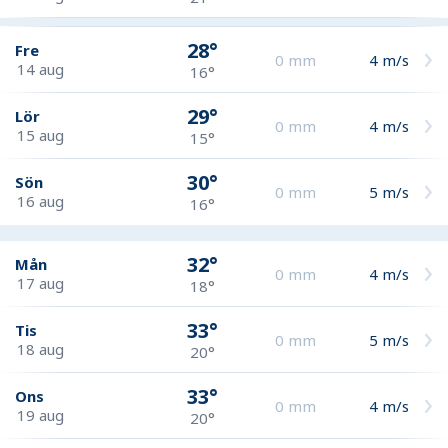
28°
Fre
0
mm
4
m/s
14 aug
16°
29°
Lör
0
mm
4
m/s
15 aug
15°
30°
Sön
0
mm
5
m/s
16 aug
16°
32°
Mån
0
mm
4
m/s
17 aug
18°
33°
Tis
0
mm
5
m/s
18 aug
20°
33°
Ons
0
mm
4
m/s
19 aug
20°