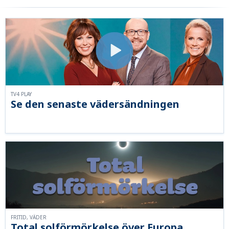
TV4 PLAY
Se den senaste vädersändningen
FRITID, VÄDER
Total solförmörkelse över Europa