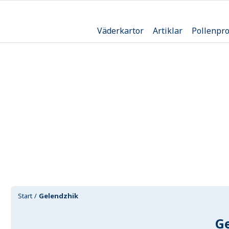
Väderkartor
Artiklar
Pollenpr
Start
Gelendzhik
G