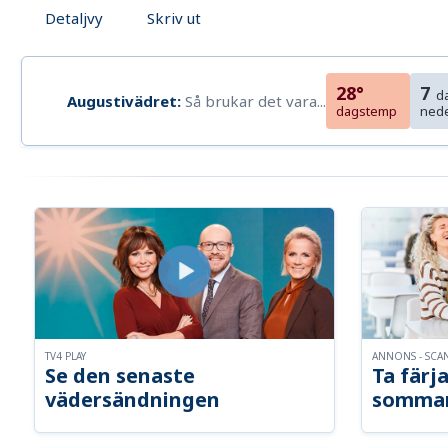
Detaljvy
Skriv ut
28°
7
d
Augustivädret:
Så brukar det vara...
dagstemp
ned
TV4 PLAY
ANNONS - SCA
Se den senaste
Ta färja
vädersändningen
somma