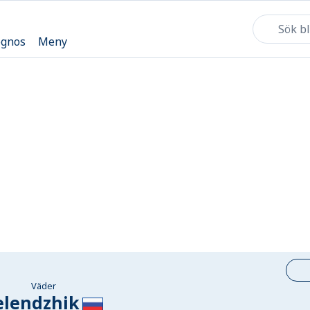
ognos
Meny
Väder
elendzhik