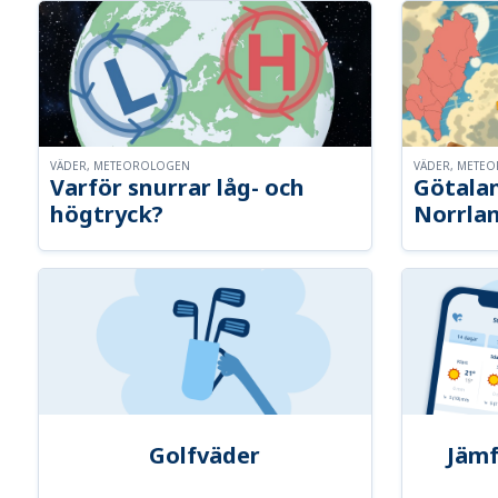
VÄDER, METEOROLOGEN
VÄDER, METE
Varför snurrar låg- och
Götalan
högtryck?
Norrla
Golfväder
Jämf