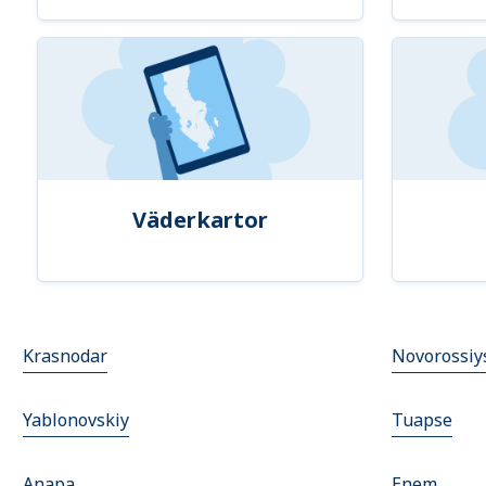
Väderkartor
Krasnodar
Novorossiy
Yablonovskiy
Tuapse
Anapa
Enem