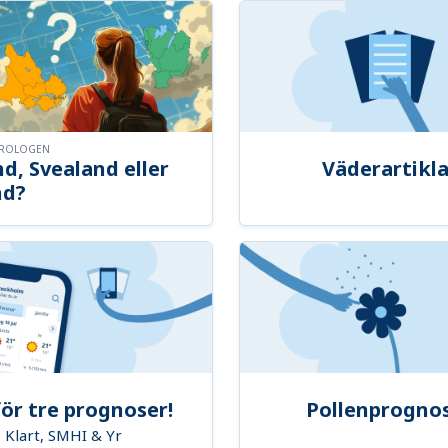
OROLOGEN
d, Svealand eller
Väderartikla
nd?
ör tre prognoser!
Pollenprogno
Klart, SMHI & Yr