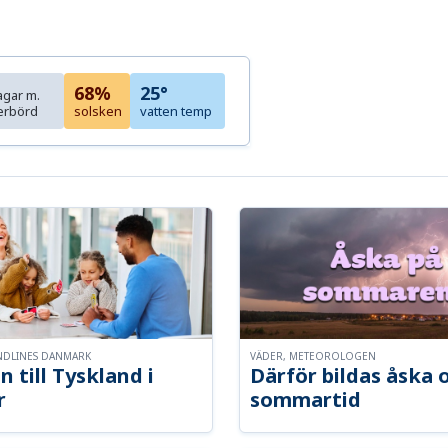
68%
25°
agar m.
erbörd
solsken
vatten temp
NDLINES DANMARK
VÄDER, METEOROLOGEN
n till Tyskland i
Därför bildas åska 
r
sommartid