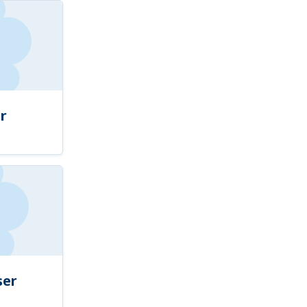
r
ser