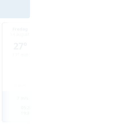
Fredag
Lördag
Söndag
14 augusti
15 augusti
16 augusti
27°
29°
30°
17°
min
17°
min
19°
min
0
mm
0
mm
0
mm
7
m/s
6
m/s
5
m/s
05:28
05:29
05:30
19:35
19:34
19:32