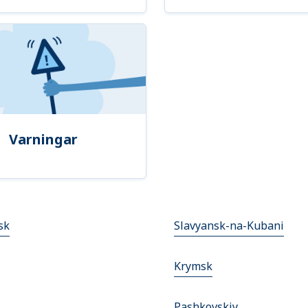
Varningar
sk
Slavyansk-na-Kubani
Krymsk
Pashkovskiy