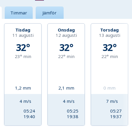
Timmar
Jämför
Tisdag
Onsdag
Torsdag
11 augusti
12 augusti
13 augusti
32°
32°
32°
23°
min
22°
min
22°
min
1,2
mm
2,1
mm
0
mm
4
m/s
4
m/s
7
m/s
05:24
05:25
05:27
19:40
19:38
19:37