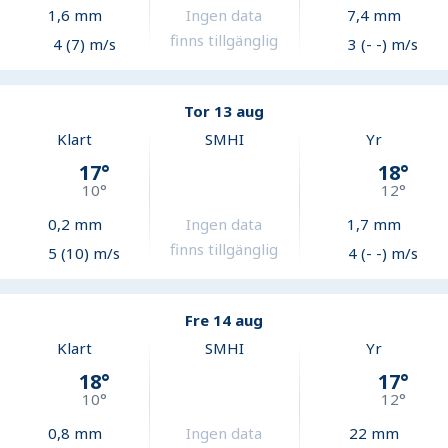
1,6
mm
Ingen data
7,4
mm
finns tillgänglig
4 (7) m/s
3 (- -) m/s
Tor 13 aug
Klart
SMHI
Yr
17
°
18
°
10
°
12
°
0,2
mm
Ingen data
1,7
mm
finns tillgänglig
5 (10) m/s
4 (- -) m/s
Fre 14 aug
Klart
SMHI
Yr
18
°
17
°
10
°
12
°
0,8
mm
Ingen data
22
mm