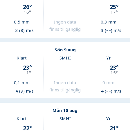
26
°
25
°
16
°
17
°
0,5
mm
Ingen data
0,3
mm
finns tillgänglig
3 (8) m/s
3 (- -) m/s
Sön 9 aug
Klart
SMHI
Yr
23
°
23
°
11
°
15
°
0,1
mm
Ingen data
0
mm
finns tillgänglig
4 (9) m/s
4 (- -) m/s
Mån 10 aug
Klart
SMHI
Yr
22
°
21
°