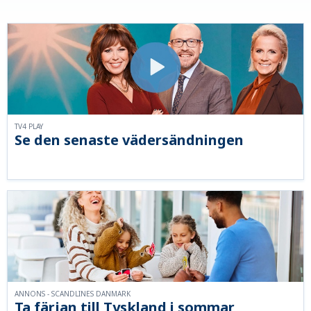
TV4 PLAY
Se den senaste vädersändningen
ANNONS - SCANDLINES DANMARK
Ta färjan till Tyskland i sommar