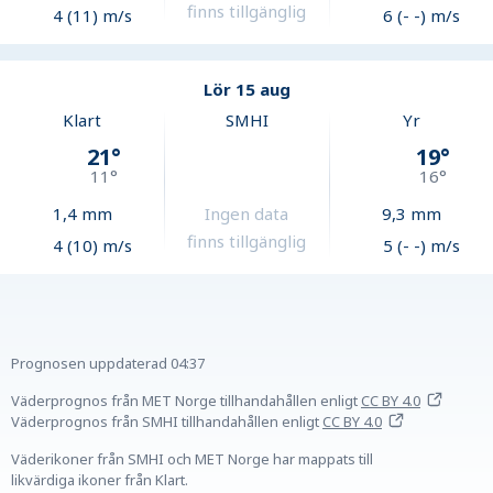
finns tillgänglig
4 (11) m/s
6 (- -) m/s
Lör 15 aug
Klart
SMHI
Yr
21
°
19
°
11
°
16
°
1,4
mm
Ingen data
9,3
mm
finns tillgänglig
4 (10) m/s
5 (- -) m/s
Prognosen uppdaterad
04:37
Väderprognos från MET Norge tillhandahållen
enligt
CC BY 4.0
Väderprognos från SMHI tillhandahållen
enligt
CC BY 4.0
Väderikoner från SMHI och MET Norge har mappats till
likvärdiga ikoner från Klart.