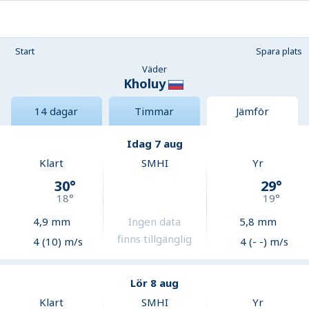
Start
Spara plats
Väder
Kholuy
14 dagar
Timmar
Jämför
Idag 7 aug
Klart
SMHI
Yr
30
°
29
°
18
°
19
°
4,9
mm
Ingen data
5,8
mm
finns tillgänglig
4 (10) m/s
4 (- -) m/s
Lör 8 aug
Klart
SMHI
Yr