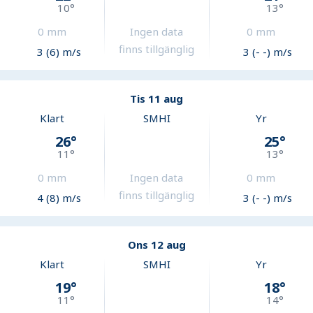
10
°
13
°
0
mm
Ingen data
0
mm
finns tillgänglig
3 (6) m/s
3 (- -) m/s
Tis 11 aug
Klart
SMHI
Yr
26
°
25
°
11
°
13
°
0
mm
Ingen data
0
mm
finns tillgänglig
4 (8) m/s
3 (- -) m/s
Ons 12 aug
Klart
SMHI
Yr
19
°
18
°
11
°
14
°