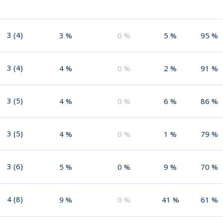
3
(
4
)
3
%
0
%
5
%
95
%
3
(
4
)
4
%
0
%
2
%
91
%
3
(
5
)
4
%
0
%
6
%
86
%
3
(
5
)
4
%
0
%
1
%
79
%
3
(
6
)
5
%
0
%
9
%
70
%
4
(
8
)
9
%
0
%
41
%
61
%