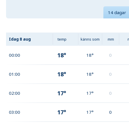
14 dagar
Idag
8 aug
temp
känns som
mm
18°
00:00
18°
0
18°
01:00
18°
0
17°
02:00
17°
0
17°
03:00
17°
0