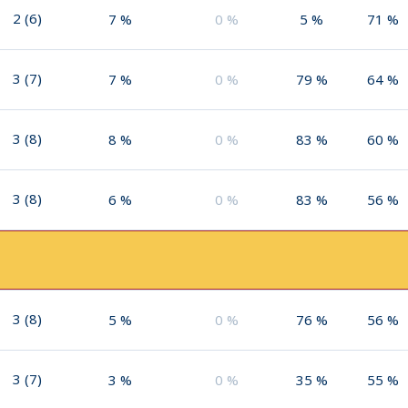
2
(
6
)
7
%
0
%
5
%
71
%
3
(
7
)
7
%
0
%
79
%
64
%
3
(
8
)
8
%
0
%
83
%
60
%
3
(
8
)
6
%
0
%
83
%
56
%
3
(
8
)
5
%
0
%
76
%
56
%
3
(
7
)
3
%
0
%
35
%
55
%