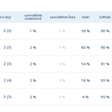
sannolikhet
m/s (by)
sannolikhet åska
moln
luftfukt.
nederbörd
3
(
3
)
1
%
0
%
59
%
90
%
2
(
3
)
2
%
0
%
60
%
90
%
2
(
3
)
2
%
0
%
54
%
91
%
2
(
4
)
2
%
0
%
18
%
93
%
3
(
3
)
2
%
0
%
4
%
95
%