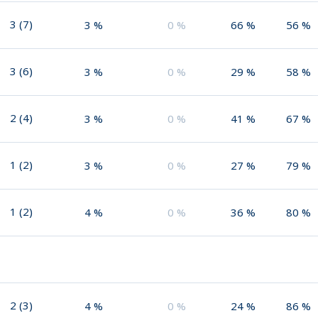
3
(
7
)
3
%
0
%
66
%
56
%
3
(
6
)
3
%
0
%
29
%
58
%
2
(
4
)
3
%
0
%
41
%
67
%
1
(
2
)
3
%
0
%
27
%
79
%
1
(
2
)
4
%
0
%
36
%
80
%
2
(
3
)
4
%
0
%
24
%
86
%