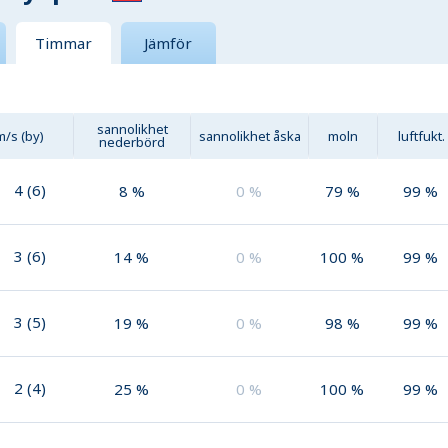
Timmar
Jämför
sannolikhet
m/s (by)
sannolikhet åska
moln
luftfukt.
nederbörd
4
(
6
)
8
%
0
%
79
%
99
%
3
(
6
)
14
%
0
%
100
%
99
%
3
(
5
)
19
%
0
%
98
%
99
%
2
(
4
)
25
%
0
%
100
%
99
%