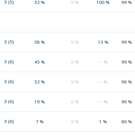
3
(
5
)
32
%
0
%
100
%
99
%
3
(
5
)
38
%
0
%
13
%
99
%
3
(
6
)
45
%
0
%
--
%
99
%
3
(
6
)
32
%
0
%
--
%
96
%
3
(
6
)
19
%
0
%
--
%
90
%
3
(
6
)
7
%
0
%
1
%
80
%