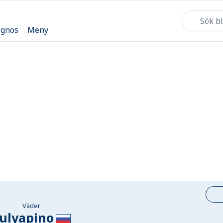
ognos
Meny
Väder
ulyapino