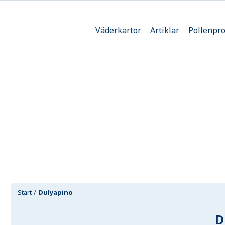
Väderkartor
Artiklar
Pollenpr
Start
Dulyapino
D