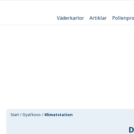
Väderkartor
Artiklar
Pollenpr
Start
Dyat'kovo
Klimatstation
D