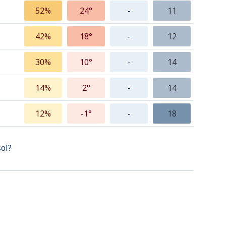
52%
24°
-
11
42%
18°
-
12
30%
10°
-
14
14%
2°
-
14
12%
-1°
-
18
sol?