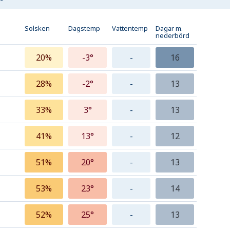
Solsken
Dagstemp
Vattentemp
Dagar m.
nederbörd
20%
-3°
-
16
28%
-2°
-
13
33%
3°
-
13
41%
13°
-
12
51%
20°
-
13
53%
23°
-
14
52%
25°
-
13