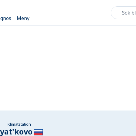
ognos
Meny
Klimatstation
yat'kovo