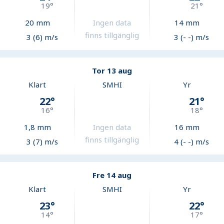
19
°
21
°
20
mm
Ingen data
14
mm
finns tillgänglig
3 (6) m/s
3 (- -) m/s
Tor 13 aug
Klart
SMHI
Yr
22
°
21
°
16
°
18
°
1,8
mm
Ingen data
16
mm
finns tillgänglig
3 (7) m/s
4 (- -) m/s
Fre 14 aug
Klart
SMHI
Yr
23
°
22
°
14
°
17
°