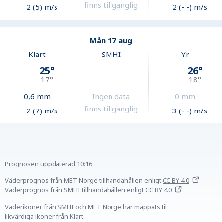
finns tillgänglig
2 (5) m/s
2 (- -) m/s
Mån 17 aug
Klart
SMHI
Yr
25
°
26
°
17
°
18
°
0,6
mm
Ingen data
0
mm
finns tillgänglig
2 (7) m/s
3 (- -) m/s
Prognosen uppdaterad
10:16
Väderprognos från MET Norge tillhandahållen
enligt
CC BY 4.0
Väderprognos från SMHI tillhandahållen
enligt
CC BY 4.0
Väderikoner från SMHI och MET Norge har mappats till
likvärdiga ikoner från Klart.