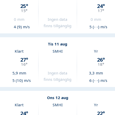
25
°
24
°
15
°
17
°
0
mm
Ingen data
0
mm
finns tillgänglig
4 (9) m/s
5 (- -) m/s
Tis 11 aug
Klart
SMHI
Yr
27
°
26
°
16
°
18
°
5,9
mm
Ingen data
3,3
mm
finns tillgänglig
5 (10) m/s
6 (- -) m/s
Ons 12 aug
Klart
SMHI
Yr
24
°
22
°