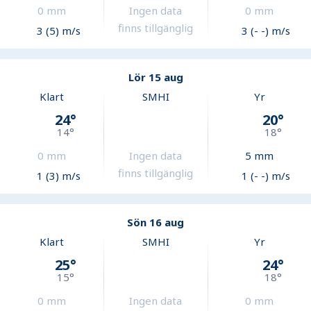
0
mm
Ingen data
0
mm
finns tillgänglig
3 (5) m/s
3 (- -) m/s
Lör 15 aug
Klart
SMHI
Yr
24
°
20
°
14
°
18
°
0
mm
Ingen data
5
mm
finns tillgänglig
1 (3) m/s
1 (- -) m/s
Sön 16 aug
Klart
SMHI
Yr
25
°
24
°
15
°
18
°
0
mm
Ingen data
0
mm