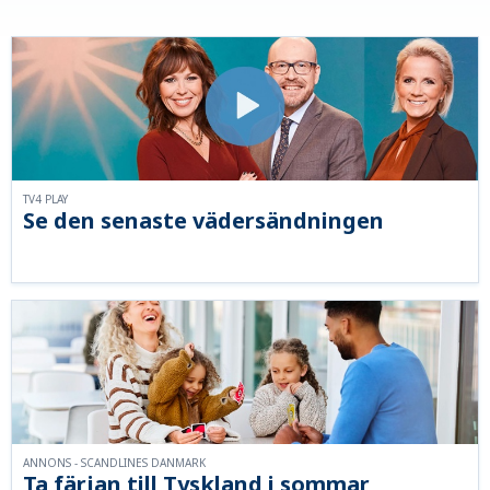
TV4 PLAY
Se den senaste vädersändningen
ANNONS - SCANDLINES DANMARK
Ta färjan till Tyskland i sommar