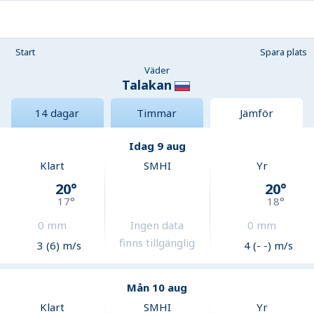
Start
Spara plats
Väder
Talakan
14 dagar
Timmar
Jämför
Idag 9 aug
Klart
SMHI
Yr
20
°
20
°
17
°
18
°
0
mm
Ingen data
0
mm
finns tillgänglig
3 (6) m/s
4 (- -) m/s
Mån 10 aug
Klart
SMHI
Yr