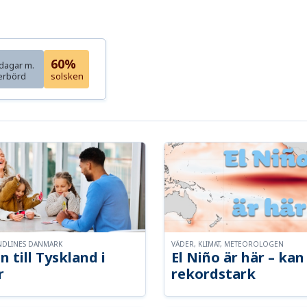
60%
dagar m.
erbörd
solsken
NDLINES DANMARK
VÄDER, KLIMAT, METEOROLOGEN
n till Tyskland i
El Niño är här – kan 
r
rekordstark