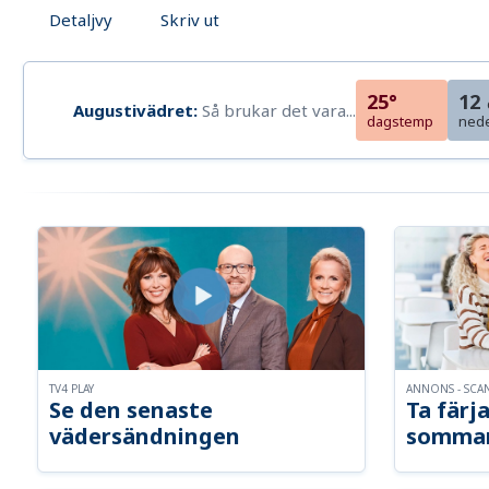
Detaljvy
Skriv ut
25°
12
Augustivädret:
Så brukar det vara...
dagstemp
ned
TV4 PLAY
ANNONS - SCA
Se den senaste
Ta färja
vädersändningen
somma