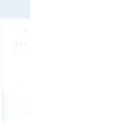
Tisdag
Onsdag
Torsdag
11 augusti
12 augusti
13 augusti
31°
27°
27°
15°
min
14°
min
12°
min
0
mm
0
mm
0
mm
3
m/s
3
m/s
3
m/s
04:55
04:57
04:59
19:55
19:53
19:51