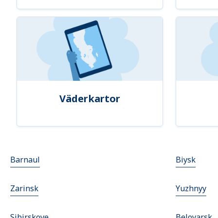
Väderkartor
Barnaul
Biysk
Zarinsk
Yuzhnyy
Sibirskoye
Beloyarsk