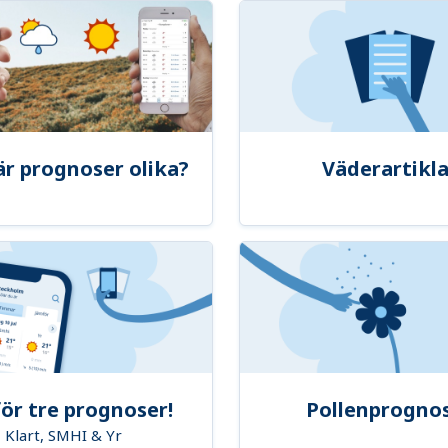
är prognoser olika?
Väderartikla
ör tre prognoser!
Pollenprogno
Klart, SMHI & Yr