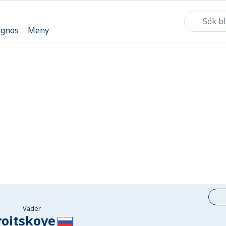
ognos
Meny
Väder
roitskoye