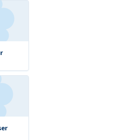
r
ser