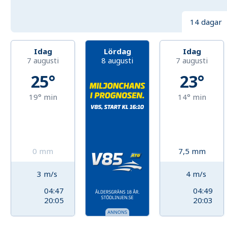
14 dagar
Idag
Lördag
Idag
7 augusti
8 augusti
7 augusti
25°
23°
19°
min
14°
min
0
mm
7,5
mm
3
m/s
4
m/s
04:47
04:49
20:05
20:03