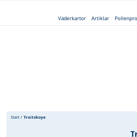
Väderkartor
Artiklar
Pollenpr
Start
Troitskoye
T