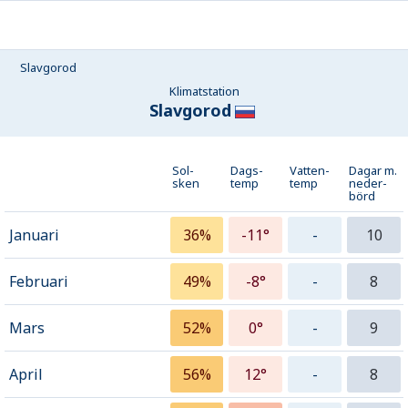
Slavgorod
Klimatstation
Slavgorod
Sol-
Dags-
Vatten-
Dagar m.
sken
temp
temp
neder­
börd
Januari
36%
-11°
-
10
Februari
49%
-8°
-
8
Mars
52%
0°
-
9
April
56%
12°
-
8