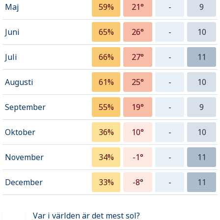
Maj
59%
21°
-
9
Juni
65%
26°
-
10
Juli
66%
27°
-
11
Augusti
61%
25°
-
10
September
55%
19°
-
9
Oktober
36%
10°
-
10
November
34%
-1°
-
11
December
33%
-8°
-
11
Var i världen är det mest sol?