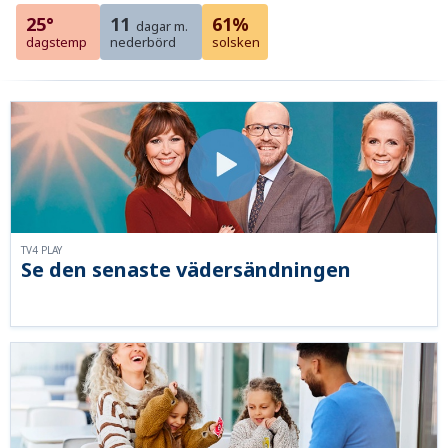
25°
11
61%
dagar m.
dagstemp
nederbörd
solsken
TV4 PLAY
Se den senaste vädersändningen