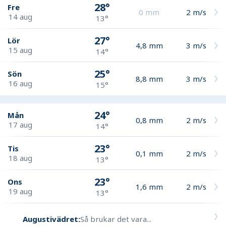
28°
Fre
0
mm
2
m/s
14 aug
13°
27°
Lör
4,8
mm
3
m/s
15 aug
14°
25°
Sön
8,8
mm
3
m/s
16 aug
15°
24°
Mån
0,8
mm
2
m/s
17 aug
14°
23°
Tis
0,1
mm
2
m/s
18 aug
13°
23°
Ons
1,6
mm
2
m/s
19 aug
13°
Augustivädret:
Så brukar det vara...