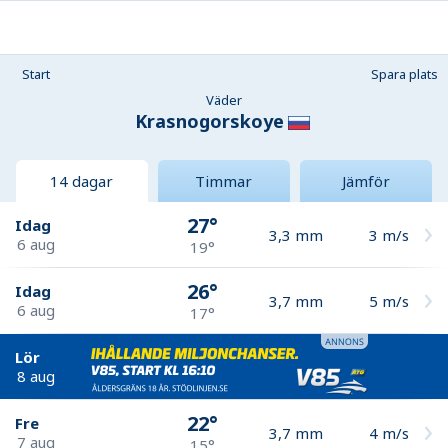
Start
Spara plats
Väder
Krasnogorskoye
14 dagar
Timmar
Jämför
27°
Idag
3,3
mm
3
m/s
6 aug
19°
26°
Idag
3,7
mm
5
m/s
6 aug
17°
Lör
8 aug
22°
Fre
3,7
mm
4
m/s
7 aug
15°