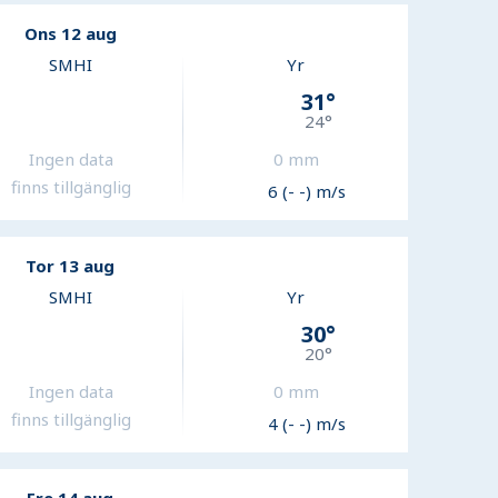
Ons 12 aug
SMHI
Yr
31
°
24
°
Ingen data
0
mm
finns tillgänglig
6 (- -) m/s
Tor 13 aug
SMHI
Yr
30
°
20
°
Ingen data
0
mm
finns tillgänglig
4 (- -) m/s