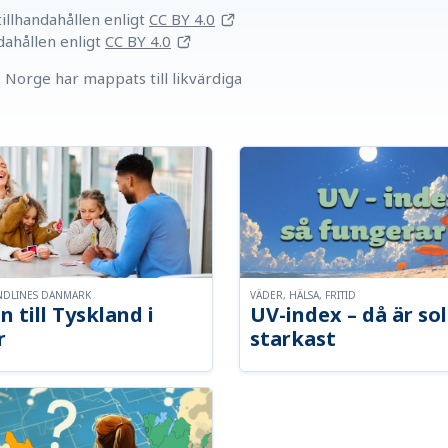
llhandahållen
enligt
CC BY 4.0
dahållen
enligt
CC BY 4.0
Norge har mappats till likvärdiga
NDLINES DANMARK
VÄDER, HÄLSA, FRITID
n till Tyskland i
UV-index – då är so
r
starkast