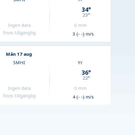
34
°
23
°
Ingen data
0
mm
finns tillgänglig
3 (- -) m/s
Mån 17 aug
SMHI
Yr
36
°
22
°
Ingen data
0
mm
finns tillgänglig
4 (- -) m/s