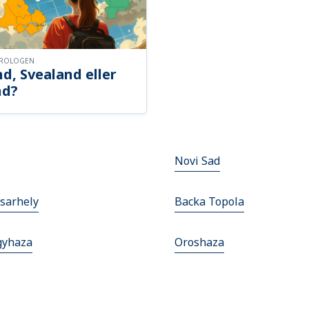
OROLOGEN
d, Svealand eller
nd?
Novi Sad
sarhely
Backa Topola
gyhaza
Oroshaza