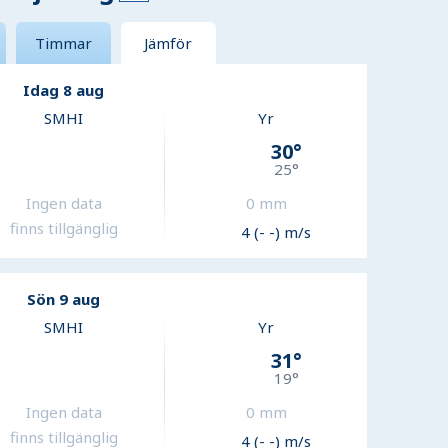
Timmar
Jämför
Idag 8 aug
SMHI
Yr
30
°
25
°
Ingen data
0
mm
finns tillgänglig
4 (- -) m/s
Sön 9 aug
SMHI
Yr
31
°
19
°
Ingen data
0
mm
finns tillgänglig
4 (- -) m/s