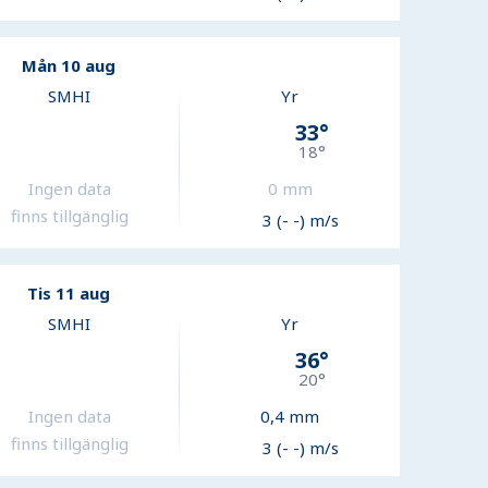
Mån 10 aug
SMHI
Yr
33
°
18
°
Ingen data
0
mm
finns tillgänglig
3 (- -) m/s
Tis 11 aug
SMHI
Yr
36
°
20
°
Ingen data
0,4
mm
finns tillgänglig
3 (- -) m/s