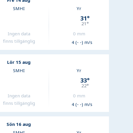
Fre 14 aug
SMHI
Yr
31
°
21
°
Ingen data
0
mm
finns tillgänglig
4 (- -) m/s
Lör 15 aug
SMHI
Yr
33
°
22
°
Ingen data
0
mm
finns tillgänglig
4 (- -) m/s
Sön 16 aug
SMHI
Yr