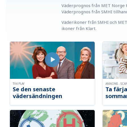
Väderprognos från MET Norge ti
Väderprognos från SMHI tillhan
Väderikoner från SMHI och MET 
ikoner från Klart.
TV4 PLAY
ANNONS - SCA
Se den senaste
Ta färja
vädersändningen
somma