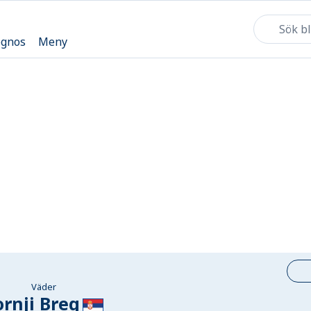
ognos
Meny
Väder
rnji Breg