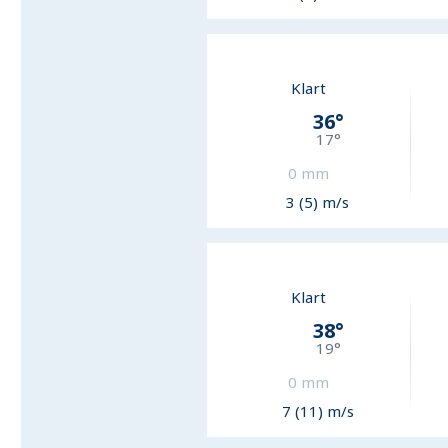
Klart
36
°
17
°
0
mm
3 (5) m/s
Klart
38
°
19
°
0
mm
7 (11) m/s