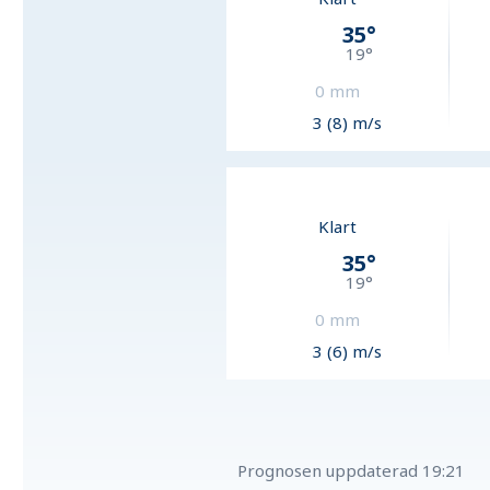
35
°
19
°
0
mm
3 (8) m/s
Klart
35
°
19
°
0
mm
3 (6) m/s
Prognosen uppdaterad
19:21