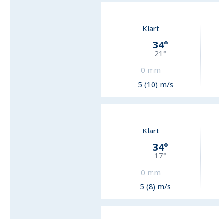
Klart
34
°
21
°
0
mm
5 (10) m/s
Klart
34
°
17
°
0
mm
5 (8) m/s