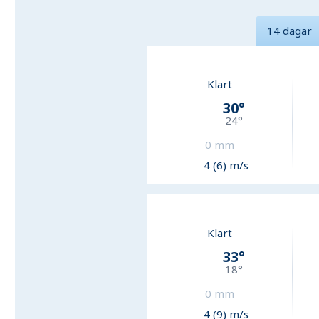
14 dagar
Klart
30
°
24
°
0
mm
4 (6) m/s
Klart
33
°
18
°
0
mm
4 (9) m/s