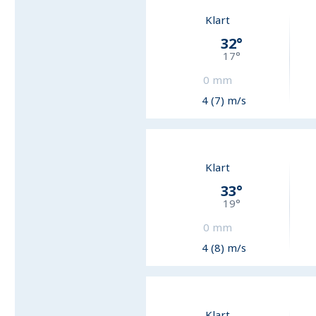
Klart
32
°
17
°
0
mm
4 (7) m/s
Klart
33
°
19
°
0
mm
4 (8) m/s
Klart