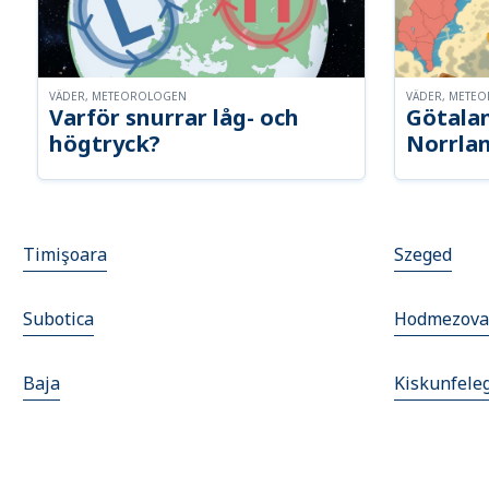
VÄDER, METEOROLOGEN
VÄDER, METE
Varför snurrar låg- och
Götalan
högtryck?
Norrla
Timişoara
Szeged
Subotica
Hodmezova
Baja
Kiskunfele