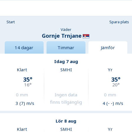
Start
Spara plats
Väder
Gornje Trnjane
14 dagar
Timmar
Jämför
Idag 7 aug
Klart
SMHI
Yr
35
°
35
°
16
°
20
°
0
mm
Ingen data
0
mm
finns tillgänglig
3 (7) m/s
4 (- -) m/s
Lör 8 aug
Klart
SMHI
Yr