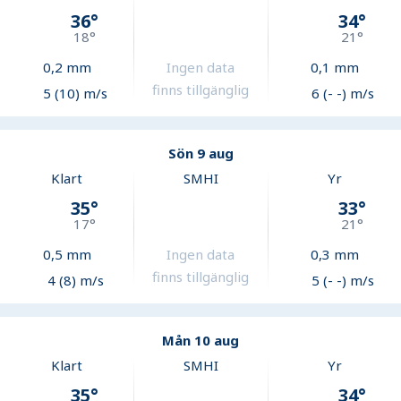
36
°
34
°
18
°
21
°
0,2
mm
Ingen data
0,1
mm
finns tillgänglig
5 (10) m/s
6 (- -) m/s
Sön 9 aug
Klart
SMHI
Yr
35
°
33
°
17
°
21
°
0,5
mm
Ingen data
0,3
mm
finns tillgänglig
4 (8) m/s
5 (- -) m/s
Mån 10 aug
Klart
SMHI
Yr
35
°
34
°