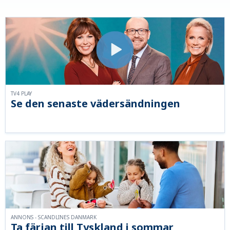
TV4 PLAY
Se den senaste vädersändningen
ANNONS - SCANDLINES DANMARK
Ta färjan till Tyskland i sommar