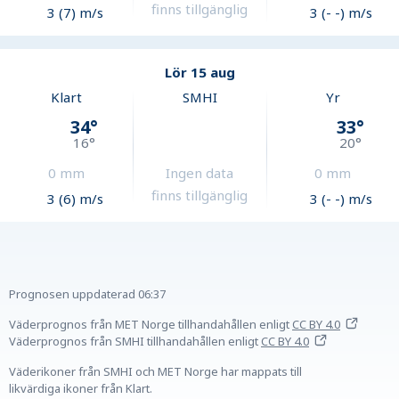
finns tillgänglig
3 (7) m/s
3 (- -) m/s
Lör 15 aug
Klart
SMHI
Yr
34
°
33
°
16
°
20
°
0
mm
Ingen data
0
mm
finns tillgänglig
3 (6) m/s
3 (- -) m/s
Prognosen uppdaterad
06:37
Väderprognos från MET Norge tillhandahållen
enligt
CC BY 4.0
Väderprognos från SMHI tillhandahållen
enligt
CC BY 4.0
Väderikoner från SMHI och MET Norge har mappats till
likvärdiga ikoner från Klart.