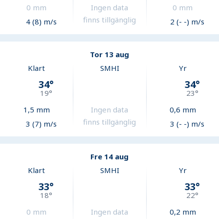
0
mm
Ingen data
0
mm
finns tillgänglig
4 (8) m/s
2 (- -) m/s
Tor 13 aug
Klart
SMHI
Yr
34
°
34
°
19
°
23
°
1,5
mm
Ingen data
0,6
mm
finns tillgänglig
3 (7) m/s
3 (- -) m/s
Fre 14 aug
Klart
SMHI
Yr
33
°
33
°
18
°
22
°
0
mm
Ingen data
0,2
mm