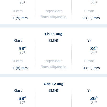
17
°
22
°
0
mm
Ingen data
0
mm
finns tillgänglig
1 (5) m/s
2 (- -) m/s
Tis 11 aug
Klart
SMHI
Yr
38
°
34
°
17
°
21
°
0
mm
Ingen data
0
mm
finns tillgänglig
1 (8) m/s
3 (- -) m/s
Ons 12 aug
Klart
SMHI
Yr
38
°
36
°
17
°
21
°