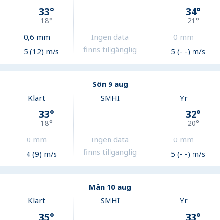
33
°
34
°
18
°
21
°
0,6
mm
Ingen data
0
mm
finns tillgänglig
5 (12) m/s
5 (- -) m/s
Sön 9 aug
Klart
SMHI
Yr
33
°
32
°
18
°
20
°
0
mm
Ingen data
0
mm
finns tillgänglig
4 (9) m/s
5 (- -) m/s
Mån 10 aug
Klart
SMHI
Yr
35
°
33
°