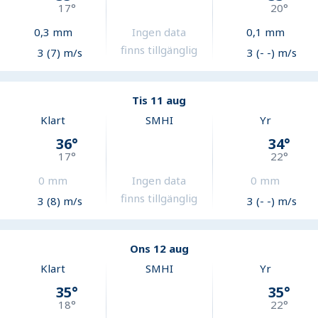
17
°
20
°
0,3
mm
Ingen data
0,1
mm
finns tillgänglig
3 (7) m/s
3 (- -) m/s
Tis 11 aug
Klart
SMHI
Yr
36
°
34
°
17
°
22
°
0
mm
Ingen data
0
mm
finns tillgänglig
3 (8) m/s
3 (- -) m/s
Ons 12 aug
Klart
SMHI
Yr
35
°
35
°
18
°
22
°