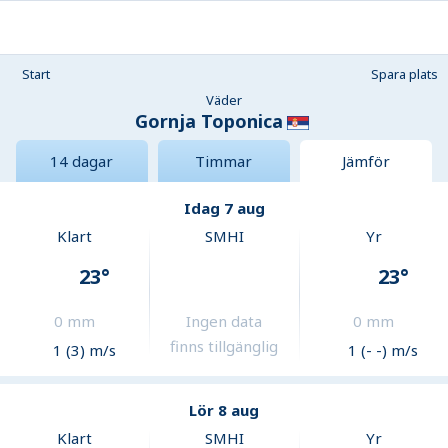
Start
Spara plats
Väder
Gornja Toponica
14 dagar
Timmar
Jämför
Idag 7 aug
Klart
SMHI
Yr
23
°
23
°
0
mm
Ingen data
0
mm
finns tillgänglig
1 (3) m/s
1 (- -) m/s
Lör 8 aug
Klart
SMHI
Yr