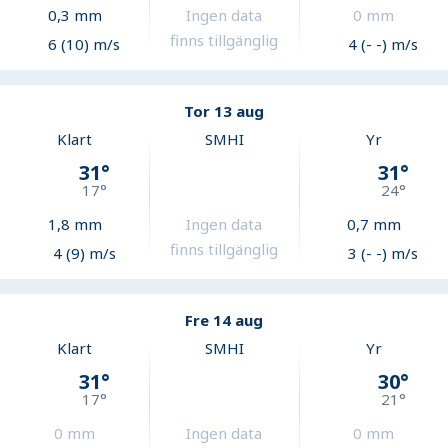
0,3
mm
Ingen data
0
mm
finns tillgänglig
6 (10) m/s
4 (- -) m/s
Tor 13 aug
Klart
SMHI
Yr
31
°
31
°
17
°
24
°
1,8
mm
Ingen data
0,7
mm
finns tillgänglig
4 (9) m/s
3 (- -) m/s
Fre 14 aug
Klart
SMHI
Yr
31
°
30
°
17
°
21
°
0
mm
Ingen data
0
mm