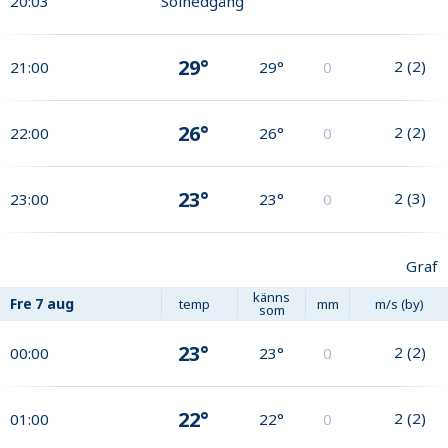
20:03
Solnedgång
29°
2
(
2
)
21:00
29°
0
26°
2
(
2
)
22:00
26°
0
23°
2
(
3
)
23:00
23°
0
Graf
känns
Fre
7 aug
temp
mm
m/s (by)
som
23°
2
(
2
)
00:00
23°
0
22°
2
(
2
)
01:00
22°
0