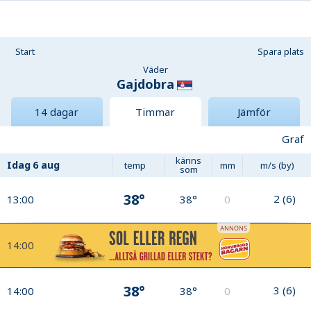
Start
Spara plats
Väder
Gajdobra
14 dagar
Timmar
Jämför
Graf
känns
Idag
6 aug
temp
mm
m/s (by)
som
38°
2
(
6
)
13:00
38°
0
14:00
38°
3
(
6
)
14:00
38°
0