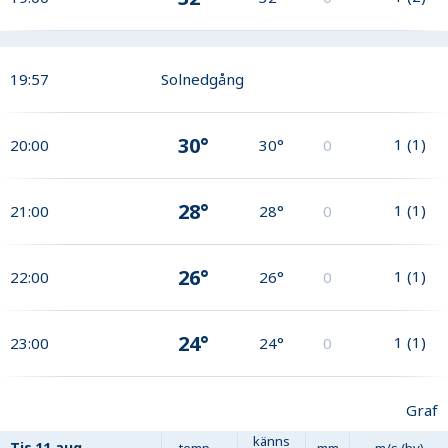
19:57
Solnedgång
30°
1
(
1
)
20:00
30°
0
28°
1
(
1
)
21:00
28°
0
26°
1
(
1
)
22:00
26°
0
24°
1
(
1
)
23:00
24°
0
Graf
känns
Tis
11 aug
temp
mm
m/s (by)