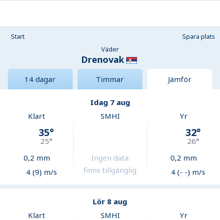
Start
Spara plats
Väder
Drenovak
14 dagar
Timmar
Jämför
Idag 7 aug
Klart
SMHI
Yr
35
°
32
°
25
°
26
°
0,2
mm
Ingen data
0,2
mm
finns tillgänglig
4 (9) m/s
4 (- -) m/s
Lör 8 aug
Klart
SMHI
Yr