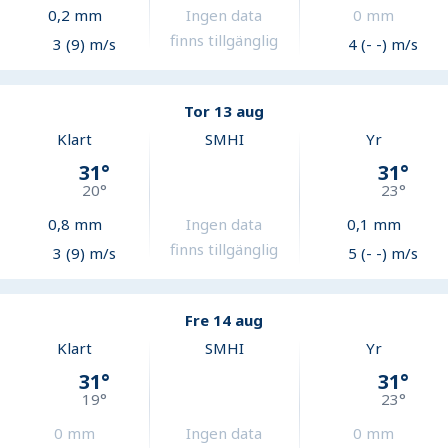
0,2
mm
Ingen data
0
mm
finns tillgänglig
3 (9) m/s
4 (- -) m/s
Tor 13 aug
Klart
SMHI
Yr
31
°
31
°
20
°
23
°
0,8
mm
Ingen data
0,1
mm
finns tillgänglig
3 (9) m/s
5 (- -) m/s
Fre 14 aug
Klart
SMHI
Yr
31
°
31
°
19
°
23
°
0
mm
Ingen data
0
mm