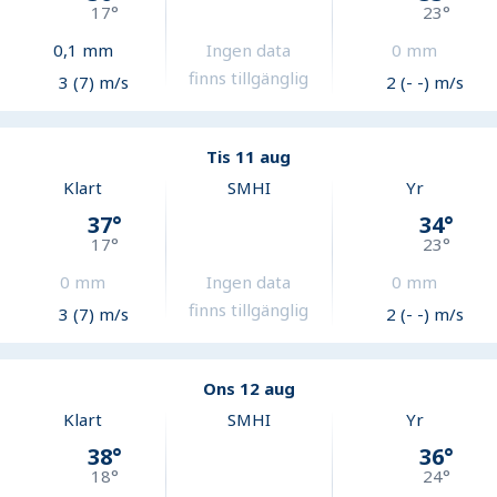
17
°
23
°
0,1
mm
Ingen data
0
mm
finns tillgänglig
3 (7) m/s
2 (- -) m/s
Tis 11 aug
Klart
SMHI
Yr
37
°
34
°
17
°
23
°
0
mm
Ingen data
0
mm
finns tillgänglig
3 (7) m/s
2 (- -) m/s
Ons 12 aug
Klart
SMHI
Yr
38
°
36
°
18
°
24
°