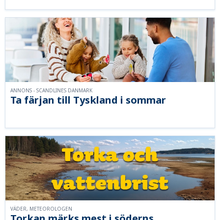
ANNONS - SCANDLINES DANMARK
Ta färjan till Tyskland i sommar
VÄDER, METEOROLOGEN
Torkan märks mest i söderns