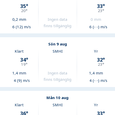
35
°
33
°
20
°
23
°
0,2
mm
Ingen data
0
mm
finns tillgänglig
6 (12) m/s
6 (- -) m/s
Sön 9 aug
Klart
SMHI
Yr
34
°
32
°
19
°
23
°
1,4
mm
Ingen data
1,4
mm
finns tillgänglig
4 (9) m/s
4 (- -) m/s
Mån 10 aug
Klart
SMHI
Yr
36
°
33
°