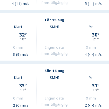
finns tillgänglig
4 (11) m/s
5 (- -) m/s
Lör 15 aug
Klart
SMHI
Yr
32
°
30
°
18
°
21
°
0
mm
Ingen data
0
mm
finns tillgänglig
3 (9) m/s
4 (- -) m/s
Sön 16 aug
Klart
SMHI
Yr
33
°
31
°
17
°
19
°
0
mm
Ingen data
0
mm
finns tillgänglig
2 (6) m/s
2 (- -) m/s