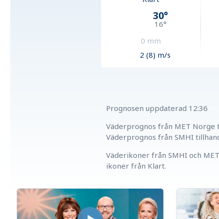
30
°
16
°
0
mm
2 (8) m/s
Prognosen uppdaterad
12:36
Väderprognos från MET Norge ti
Väderprognos från SMHI tillhan
Väderikoner från SMHI och MET 
ikoner från Klart.