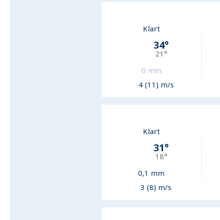
Klart
34
°
21
°
0
mm
4 (11) m/s
Klart
31
°
18
°
0,1
mm
3 (8) m/s