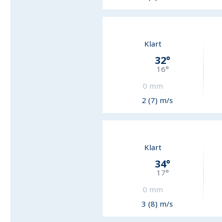
Klart
32
°
16
°
0
mm
2 (7) m/s
Klart
34
°
17
°
0
mm
3 (8) m/s