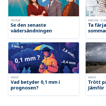
TV4 PLAY
ANNONS - SCA
Se den senaste
Ta färja
vädersändningen
somma
VÄDER
VÄDER
Vad betyder 0,1 mm i
Trött p
prognosen?
Jämför 