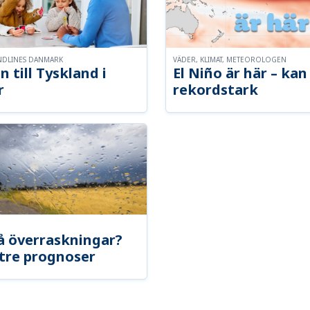
NDLINES DANMARK
VÄDER, KLIMAT, METEOROLOGEN
n till Tyskland i
El Niño är här – kan 
r
rekordstark
å överraskningar?
tre prognoser