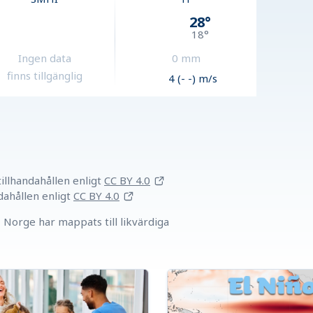
28
°
18
°
Ingen data
0
mm
finns tillgänglig
4 (- -) m/s
llhandahållen
enligt
CC BY 4.0
dahållen
enligt
CC BY 4.0
Norge har mappats till likvärdiga