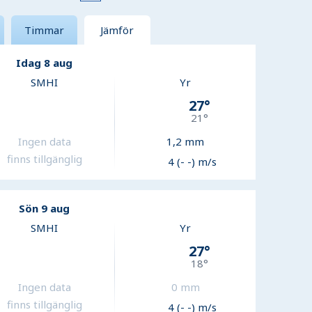
Timmar
Jämför
Idag 8 aug
SMHI
Yr
27
°
21
°
Ingen data
1,2
mm
finns tillgänglig
4 (- -) m/s
Sön 9 aug
SMHI
Yr
27
°
18
°
Ingen data
0
mm
finns tillgänglig
4 (- -) m/s