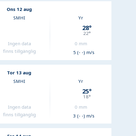
Ons 12 aug
SMHI
Yr
28
°
22
°
Ingen data
0
mm
finns tillgänglig
5 (- -) m/s
Tor 13 aug
SMHI
Yr
25
°
18
°
Ingen data
0
mm
finns tillgänglig
3 (- -) m/s