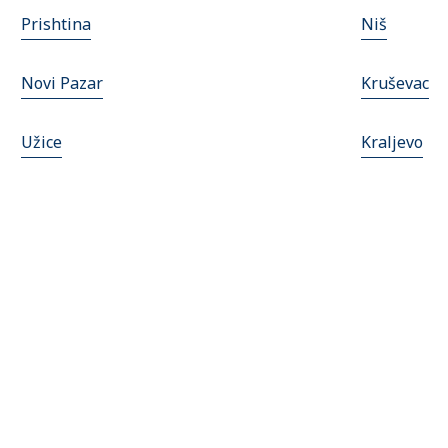
Prishtina
Niš
Novi Pazar
Kruševac
Užice
Kraljevo