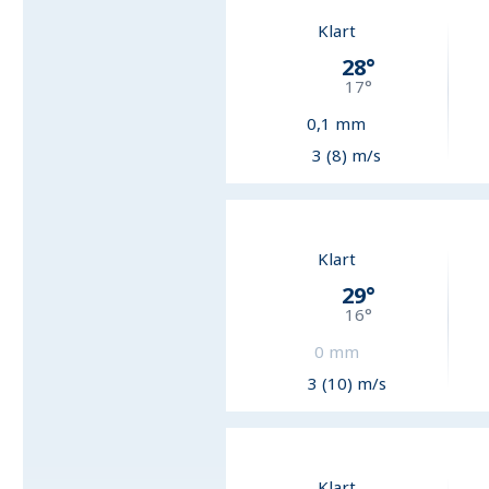
Klart
28
°
17
°
0,1
mm
3 (8) m/s
Klart
29
°
16
°
0
mm
3 (10) m/s
Klart