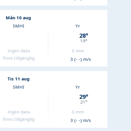
Mån 10 aug
SMHI
Yr
28
°
19
°
Ingen data
0
mm
finns tillgänglig
3 (- -) m/s
Tis 11 aug
SMHI
Yr
29
°
21
°
Ingen data
0
mm
finns tillgänglig
3 (- -) m/s