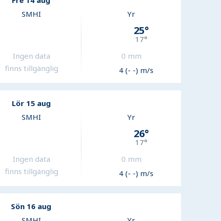
Fre 14 aug
SMHI
Yr
25
°
17
°
Ingen data
0
mm
finns tillgänglig
4 (- -) m/s
Lör 15 aug
SMHI
Yr
26
°
17
°
Ingen data
0
mm
finns tillgänglig
4 (- -) m/s
Sön 16 aug
SMHI
Yr